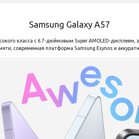
8GB
550 грн
400 грн
Нет
Samsung Galaxy A57
Код:
44837
Код:
44836
окого класса с 6.7-дюймовым Super AMOLED-дисплеем, за
5000 mAh
мяти, современная платформа Samsung Exynos и аккуратн
3840x2160
120 Гц
3 объектива
2 SIM (SIM + SIM)
Оставить отзыв
Оставит
Nano-SIM, e-SIM
ленка
Полиуретановая пленка
Защитное с
Android 16
экран
StatusSKIN Lite на экран
Screen для
7 Глянцевая
Samsung Galaxy A37 Матовая
(PGPSSSGA5
WI-FI, Bluetooth, 2G, 3G, 4G, 5G
и
Есть в наличии
Есть в