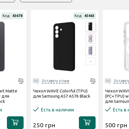
Код:
43678
Код:
45463
...
Оставить отзыв
Оставит
rt Matte
Чехол WAVE Colorful (TPU)
Чехол WAVE
v для
для Samsung A57 A576 Black
(PC+TPU) wi
ack
для Samsun
Прозрачны
и
Есть в наличии
Есть в
250 грн
500 грн