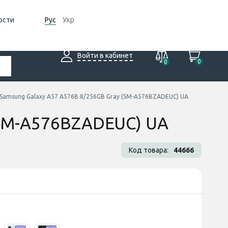
ости
Рус
Укр
Войти в кабинет
0
0
Samsung Galaxy A57 A576B 8/256GB Gray (SM-A576BZADEUC) UA
(SM-A576BZADEUC) UA
Код товара:
44666