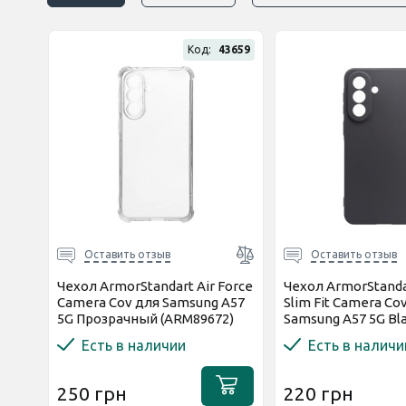
Код:
43659
Оставить отзыв
Оставить отзыв
Чехол ArmorStandart Air Force
Чехол ArmorStanda
Camera Cov для Samsung A57
Slim Fit Camera Co
5G Прозрачный (ARM89672)
Samsung A57 5G Bl
(ARM89710)
Есть в наличии
Есть в наличи
250 грн
220 грн