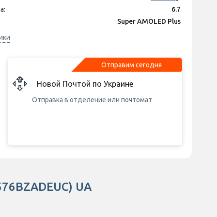
597 грн
а:
пакет Sweet TV тариф M на 3 месяца
6.7
д)
Super AMOLED Plus
550 грн
акет Sweet TV тариф L на 3 месяца
плея:
2340x1080
ики
д)
ния экрана:
120 Гц
1 150 грн
акет Sweet TV тариф L на 6 месяцев
50 Мп + 12 Мп + 5 Мп
д)
Отправим сегодня
Exynos 1680
ятора:
5000 mAh
Новой Почтой по Украине
Отправка в отделение или почтомат
A576BZADEUC) UA