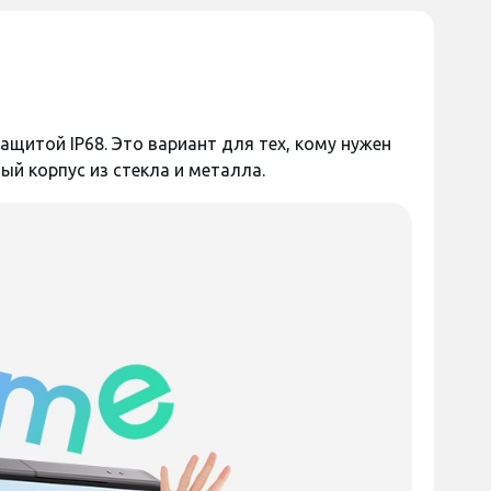
400 грн
Код:
45438
Код:
44854
щитой IP68. Это вариант для тех, кому нужен
ый корпус из стекла и металла.
ь отзыв
Оставить отзыв
текло Proove Safe
Защитное стекло BLADE LITE
 Samsung A57 Black
Series Full Glue для Samsung
701)
A57 5G A576 Black
 наличии
Есть в наличии