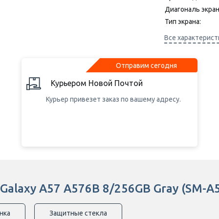
Диагональ экран
Стартовый 
(Онлайн ко
Тип экрана:
Стартовый п
Разрешение дис
Все характерист
(Онлайн ко
Частота обновле
Стартовый п
Камера, Mpx:
(Онлайн ко
Отправим сегодня
Процессор:
Емкость аккумул
Курьером Новой Почтой
Курьер привезет заказ по вашему адресу.
Galaxy A57 A576B 8/256GB Gray (SM-
нка
Защитные стекла