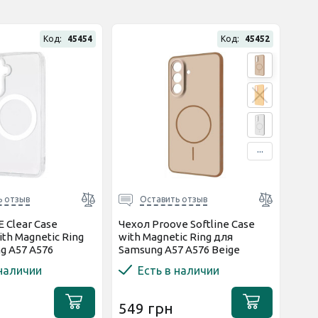
Код:
45454
Код:
45452
...
ь отзыв
Оставить отзыв
 Clear Case
Чехол Proove Softline Case
th Magnetic Ring
with Magnetic Ring для
g A57 A576
Samsung A57 A576 Beige
й
(PCLCSGSA5781)
 наличии
Есть в наличии
549 грн