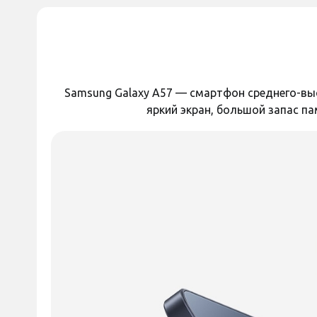
Объем оперативной памяти
650 грн
650 грн
Слот для карты памяти
АККУМУЛЯТОР
Код:
44838
Samsung Galaxy A57 — смартфон среднего-выс
Емкость аккумулятора
яркий экран, большой запас па
ДОПОЛНИТЕЛЬНО
Разрешение видеозаписи
Частота обновления экрана
Количество объективов камеры
Количество SIM-карт
Оставить отзыв
Оставить отзыв
Формат SIM-карты
Полиуретановая пленка
Полиуретановая п
Операционная система
StatusSKIN Pro на экран
StatusSKIN Pro на 
Samsung Galaxy A37 Матовая
Samsung Galaxy A3
Беспроводные технологии
Есть в наличии
Есть в наличи