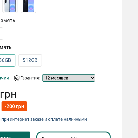
память
B
амять
56GB
512GB
ичии
Гарантия:
 грн
-200 грн
а при интернет заказе и оплате наличными