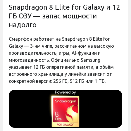
магазин не принимает претензии
Snapdragon 8 Elite for Galaxy и 12
по поводу этих изменений.
Оставить отзыв
Оставить отзыв
ГБ ОЗУ — запас мощности
Штрихкод
8806097023555
Полиуретановая пленка
Полиуретановая пленка
надолго
StatusSKIN Titanium для
StatusSKIN Ultra для
Samsung Galaxy S25 Ultra
Samsung Galaxy S25 Ultra
S938 Глянцевая
S938 Глянцевая
Смартфон работает на Snapdragon 8 Elite for
Есть в наличии
Есть в наличии
Galaxy — 3-нм чипе, рассчитанном на высокую
производительность, игры, AI-функции и
650 грн
550 грн
многозадачность. Официально Samsung
указывает 12 ГБ оперативной памяти, а объём
встроенного хранилища у линейки зависит от
конкретной версии: 256 ГБ, 512 ГБ или 1 ТБ.
Код:
40395
Код:
40394