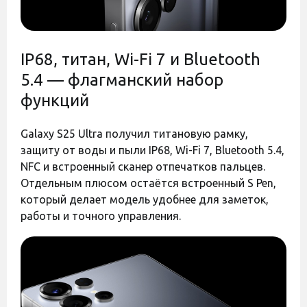
Оставить отзыв
Оставить отзыв
Полиуретановая пленка
Полиуретановая пленка
StatusSKIN Pro для
StatusSKIN Pro для
Samsung Galaxy S25 Ultra
Samsung Galaxy S25 Ultra
IP68, титан, Wi-Fi 7 и Bluetooth
S938 Матовая
S938 Глянцевая
5.4 — флагманский набор
Есть в наличии
Есть в наличии
функций
350 грн
350 грн
Galaxy S25 Ultra получил титановую рамку,
защиту от воды и пыли IP68, Wi-Fi 7, Bluetooth 5.4,
NFC и встроенный сканер отпечатков пальцев.
Код:
40390
Код:
43538
Отдельным плюсом остаётся встроенный S Pen,
который делает модель удобнее для заметок,
работы и точного управления.
Оставить отзыв
Оставить отзыв