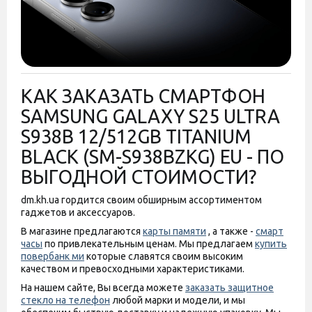
Полиуретановая пленка
Защитное стекло Proove
StatusSKIN Lite для
Premium для Samsung S25
Samsung Galaxy S25 Ultra
Ultra S938 Black
S938 Глянцевая
(PGPPMSS25U01)
Есть в наличии
Есть в наличии
КАК ЗАКАЗАТЬ СМАРТФОН
250 грн
949 грн
SAMSUNG GALAXY S25 ULTRA
S938B 12/512GB TITANIUM
BLACK (SM-S938BZKG) EU - ПО
ВЫГОДНОЙ СТОИМОСТИ?
dm.kh.ua гордится своим обширным ассортиментом
гаджетов и аксессуаров.
В магазине предлагаются
карты памяти
, а также -
смарт
часы
по привлекательным ценам. Мы предлагаем
купить
повербанк ми
которые славятся своим высоким
качеством и превосходными характеристиками.
На нашем сайте, Вы всегда можете
заказать защитное
стекло на телефон
любой марки и модели, и мы