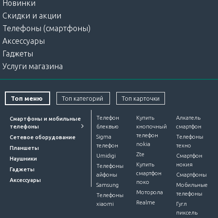
Новинки
Скидки и акции
Телефоны (смартфоны)
Аксессуары
Гаджеты
Услуги магазина
Топ меню
Топ категорий
Топ карточки
Телефон
Купить
Алкатель
Смартфоны и мобильные
телефоны
блеквью
кнопочный
смартфон
телефон
Sigma
Телефоны
Сетевое оборудование
nokia
телефон
техно
Планшеты
Zte
Umidigi
Смартфон
Наушники
Купить
нокия
Телефоны
Гаджеты
смартфон
айфоны
Смартфоны
Аксессуары
поко
Samsung
Мобильные
Моторола
телефоны
Телефоны
Realme
xiaomi
Гугл
пиксель