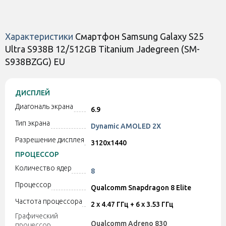
Характеристики
Смартфон Samsung Galaxy S25
Ultra S938B 12/512GB Titanium Jadegreen (SM-
Оставить отзыв
Оставить отзыв
S938BZGG) EU
Чехол WAVE Clear Case
Чехол WAVE Colorful
(PC+TPU) with Magnetic
(TPU) для Samsung S25
Ring для Samsung S25
ДИСПЛЕЙ
Ultra S938 Pink Sand
Ultra S938 Прозрачный
Диагональ экрана
Есть в наличии
Есть в наличии
6.9
Тип экрана
Dynamic AMOLED 2X
400 грн
250 грн
Разрешение дисплея
3120x1440
ПРОЦЕССОР
Количество ядер
8
Код:
40717
Код:
40716
Процессор
Qualcomm Snapdragon 8 Elite
Частота процессора
2 x 4.47 ГГц + 6 x 3.53 ГГц
Графический
Qualcomm Adreno 830
процессор