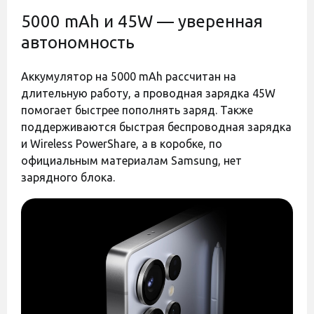
5000 mAh и 45W — уверенная
Оставить отзыв
Оставить отзыв
автономность
Полиуретановая пленка
Полиуретановая пленка
StatusSKIN Pro+ для
StatusSKIN Pro+ для
Samsung Galaxy S25 Ultra
Samsung Galaxy S25 Ultra
Аккумулятор на 5000 mAh рассчитан на
S938 Матовая
S938 Глянцевая
Есть в наличии
Есть в наличии
длительную работу, а проводная зарядка 45W
помогает быстрее пополнять заряд. Также
400 грн
400 грн
поддерживаются быстрая беспроводная зарядка
и Wireless PowerShare, а в коробке, по
официальным материалам Samsung, нет
зарядного блока.
Код:
40393
Код:
40392