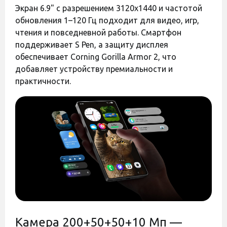
пальцев
Экран 6.9" с разрешением 3120x1440 и частотой
Навигация
GPS, GALILEO, BDS, QZSS
обновления 1–120 Гц подходит для видео, игр,
Название
чтения и повседневной работы. Смартфон
Оставить отзыв
Оставить отзыв
Qualcomm Snapdragon
процессора
поддерживает S Pen, а защиту дисплея
Разъем зарядного
Чехол ArmorStandart
Чехол-книжка
обеспечивает Corning Gorilla Armor 2, что
Type-C
устройства
Rhino для Samsung S25
ArmorStandart OneFold
добавляет устройству премиальности и
Ultra Black (ARM82287)
для Samsung S25 Ultra
Аудио-разъем mini-
Black (ARM81563)
практичности.
Нет
Jack (3.5 mm)
Есть в наличии
Есть в наличии
Версия Bluetooth
Bluetooth 5.4
300 грн
350 грн
Быстрая зарядка
Есть
Возможность
беспроводной
Есть
зарядки
Код:
40554
Код:
40391
Мощность зарядки
45W
(W)
Адаптер питания в
Нет
комплекте:
Прошивка
Международная (Global)
Камера 200+50+50+10 Мп —
Версия
Европейская версия