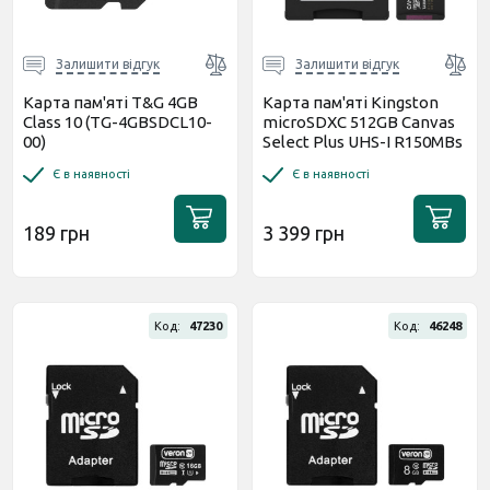
Залишити відгук
Залишити відгук
Карта пам'яті T&G 4GB
Карта пам'яті Kingston
Class 10 (TG-4GBSDCL10-
microSDXC 512GB Canvas
00)
Select Plus UHS-I R150MBs
+ SD-адаптер
Є в наявності
Є в наявності
(SDCS3/512GB)
189 грн
3 399 грн
Код:
47230
Код:
46248