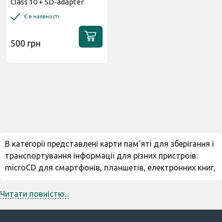
Сlass 10 + SD-adapter
(M1AA-0320R12)
Є в наявності
500 грн
В категорії представлені карти пам'яті для зберігання і
транспортування інформації для різних пристроїв:
microCD для смартфонів, планшетів, електронних книг,
аудіоплеєрів. CD - для фотоапаратів, ноутбуків, ігрових
приставок, відеокамер. При виборі потрібно
Читати повністю...
враховувати швидкість роботи, обсяг, характер
передачі даних, сумісність з тим або іншим пристроєм,