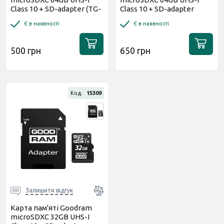
Class 10 + SD-adapter (TG-
Сlass 10 + SD-adapter
64GBSDCL10-01)
(M1AA-0640R12)
Є в наявності
Є в наявності
500 грн
650 грн
Код:
15309
Залишити відгук
Карта пам'яті Goodram
microSDХC 32GB UHS-I