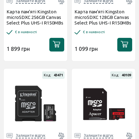
Залишити відгук
Залишити відгук
Карта пам'яті Kingston
Карта пам'яті Kingston
microSDXC 256GB Canvas
microSDXC 128GB Canvas
Select Plus UHS-I R150MBs
Select Plus UHS-I R150MBs
+ SD-адаптер
(SDCS3/128GBSP)
Є в наявності
Є в наявності
(SDCS3/256GB)
1 899 грн
1 099 грн
Код:
43471
Код:
40109
Залишити відгук
Залишити відгук