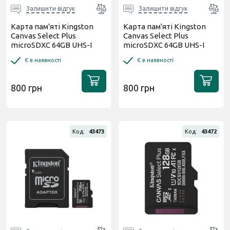
Залишити відгук
Залишити відгук
Карта пам'яті Kingston
Карта пам'яті Kingston
Canvas Select Plus
Canvas Select Plus
microSDXC 64GB UHS-I
microSDXC 64GB UHS-I
R100MB/s (SDCS3/64GBSP)
R100MB/s + адаптер
Є в наявності
Є в наявності
(SDCS3/64GB)
800 грн
800 грн
Код:
43473
Код:
43472