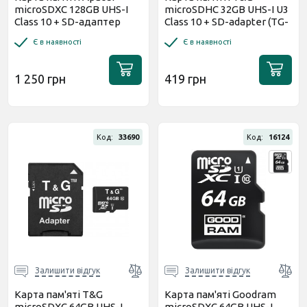
microSDXC 128GB UHS-I
microSDHC 32GB UHS-I U3
Class 10 + SD-адаптер
Class 10 + SD-adapter (TG-
(AP128GMCSX10UB-R)
32GBSD10U1-01)
Є в наявності
Є в наявності
1 250 грн
419 грн
Код:
33690
Код:
16124
Залишити відгук
Залишити відгук
Карта пам'яті T&G
Карта пам'яті Goodram
microSDXC 64GB UHS-I
microSDХC 64GB UHS-I