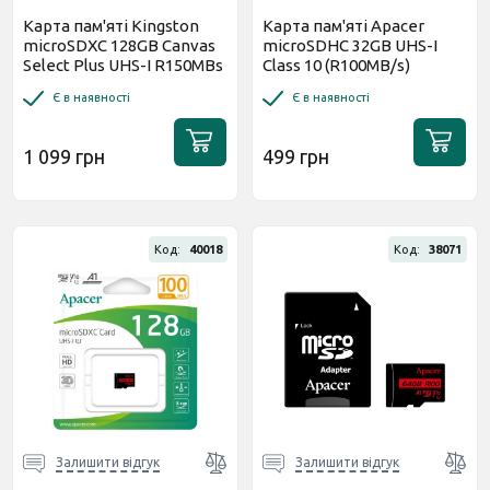
Карта пам'яті Kingston
Карта пам'яті Apacer
microSDXC 128GB Canvas
microSDHC 32GB UHS-I
Select Plus UHS-I R150MBs
Class 10 (R100MB/s)
+ SD-адаптер
(AP32GMCSH10UB-RA)
Є в наявності
Є в наявності
(SDCS3/128GB)
1 099 грн
499 грн
Код:
40018
Код:
38071
Залишити відгук
Залишити відгук