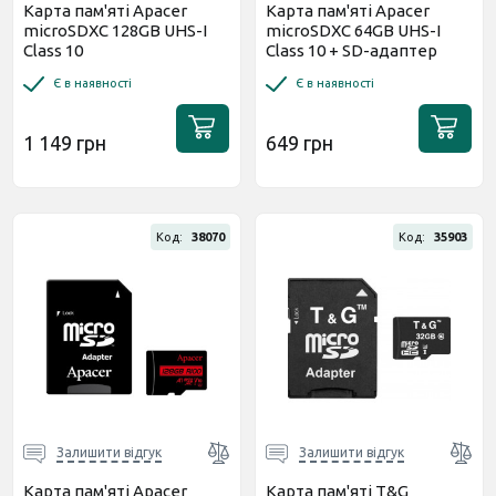
Карта пам'яті Apacer
Карта пам'яті Apacer
microSDXC 128GB UHS-I
microSDXC 64GB UHS-I
Class 10
Class 10 + SD-адаптер
(AP128GMCSX10UB-RA)
(AP64GMCSX10UB-R)
Є в наявності
Є в наявності
1 149 грн
649 грн
Код:
38070
Код:
35903
Залишити відгук
Залишити відгук
Карта пам'яті Apacer
Карта пам'яті T&G