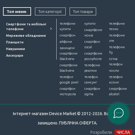
Топ меню
Топ категорії
Топ товари
смартфони samsung
телефони
купити
телефони
Смартфони та мобільні
телефони
купити
техно
смартфони
купити блютуз колонку proove
смартфон
нокіа
телефони
Мережеве обладнання
зте
айфони
смартфон
Планшети
редмі навушники
купити чохол для iphone
oscal
телефони
захищені
Навушники
fly
смартфони
смартфони
Аксесуари
blackview
pocophone
сігма
купити безпроводні наушніки
телефон
смартфони
телефони
blackview
реалми
чохли
телефон
телефон
телефон
купити навушники samsung
планшети oscal
google pixel
самсунг
ксіомі
смартфон
смартфон
смартфони
фотокамери
смарт годиник
моторола
sigma
alcatel
чохли для електронної книги
Інтернет-магазин Device Market © 2012-2026. Всі права
захищено.
ПУБЛІЧНА ОФЕРТА
.
панасонік навушники
термопасти
Розробили
ЧИСЛА