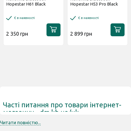
Hopestar H61 Black
Hopestar H53 Pro Black
Є в наявності
Є в наявності
2 350 грн
2 899 грн
Часті питання про товари інтернет-
магазину - dm.kh.ua/uk
Читати повністю...
✅ На які товари з категорії Колонки