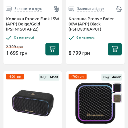
Залишити відгук
Залишити відгук
Колонка Proove Funk 15W
Колонка Proove Fader
(APP) Beige/Gold
80W (APP) Black
(PSFN1501AP22)
(PSFD8018AP01)
Є в наявності
Є в наявності
2 399 грн
1 699 грн
8 799 грн
-800 грн
-700 грн
Код:
44563
Код:
44562