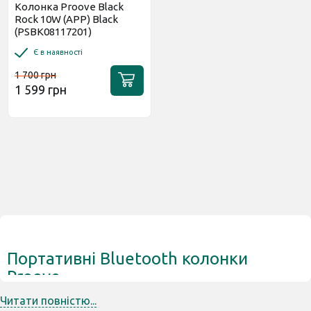
Колонка Proove Black
Rock 10W (APP) Black
(PSBK08117201)
Є в наявності
1 700 грн
1 599 грн
Портативні Bluetooth колонки
Proove
Читати повністю...
Недорогі та потужні акустичні системи Proove —