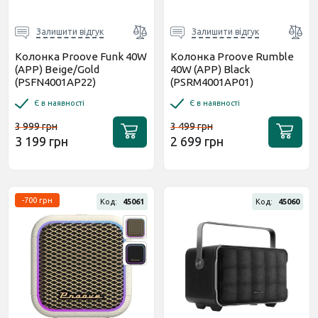
Залишити відгук
Залишити відгук
Колонка Proove Funk 40W
Колонка Proove Rumble
(APP) Beige/Gold
40W (APP) Black
(PSFN4001AP22)
(PSRM4001AP01)
Є в наявності
Є в наявності
3 999 грн
3 499 грн
3 199 грн
2 699 грн
-700 грн
Код:
45061
Код:
45060