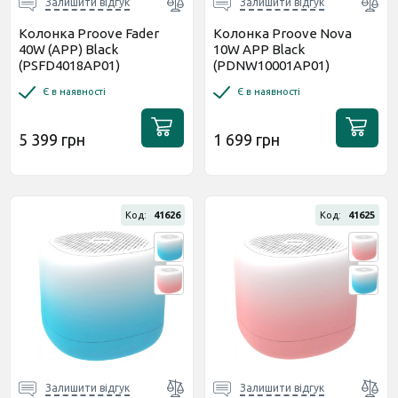
Залишити відгук
Залишити відгук
Колонка Proove Fader
Колонка Proove Nova
40W (APP) Black
10W APP Black
(PSFD4018AP01)
(PDNW10001AP01)
Є в наявності
Є в наявності
5 399 грн
1 699 грн
Код:
41626
Код:
41625
Залишити відгук
Залишити відгук