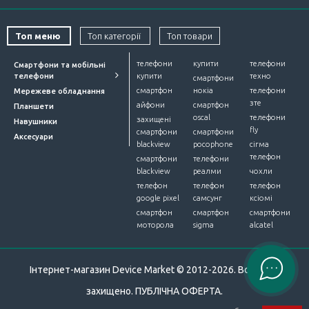
моделі з рівнем захисту від потрапляння вологи від
IPX4 до IPX7. Це дозволяє придбати акустику з блютуз
Топ меню
Топ категорії
Топ товари
підключенням не лише для домашніх умов, а й для
туристичних походів, відпустки на морі чи відпочинку
телефони
купити
телефони
Смартфони та мобільні
біля басейну. Керування — механічне (
кнопки на
телефони
купити
техно
смартфони
корпусі
) або з під’єднанного по блютуз пристрою.
смартфон
нокіа
телефони
Мережеве обладнання
зте
айфони
смартфон
Планшети
oscal
телефони
захищені
Навушники
fly
смартфони
смартфони
Аксесуари
blackview
pocophone
сігма
телефон
смартфони
телефони
blackview
реалми
чохли
телефон
телефон
телефон
google pixel
самсунг
ксіомі
смартфон
смартфон
смартфони
моторола
sigma
alcatel
Розміщення девайсу може бути як на горизонтальній
поверхні, так і через кріплення на підвісних
Інтернет-магазин Device Market © 2012-2026. Всі права
конструкціях. Для цього на корпусі, в залежності від
захищено.
ПУБЛІЧНА ОФЕРТА
.
серії, можуть бути передбачені: