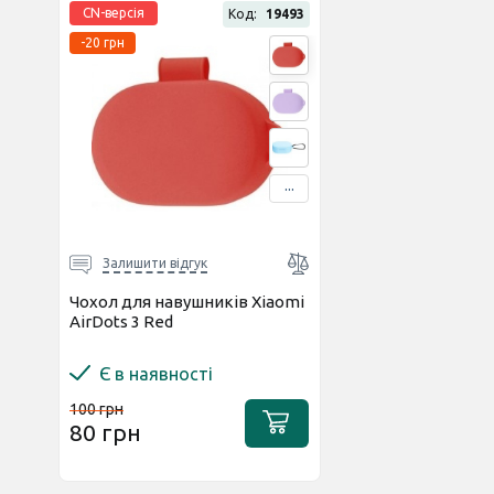
CN-версія
Код:
19493
-20 грн
...
Залишити відгук
Чохол для навушників Xiaomi
AirDots 3 Red
Є в наявності
100 грн
80 грн