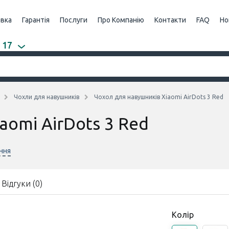
авка
Гарантія
Послуги
Про Компанію
Контакти
FAQ
Но
 17
Чохли для навушників
Чохол для навушників Xiaomi AirDots 3 Red
aomi AirDots 3 Red
ння
Відгуки (0)
Колір