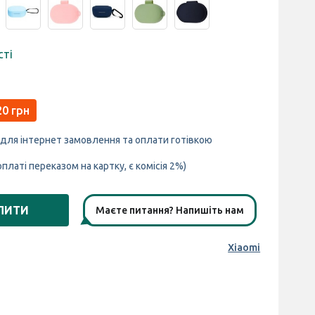
сті
20 грн
 для інтернет замовлення та оплати готівкою
оплаті переказом на картку, є комісія 2%)
ПИТИ
Маєте питання? Напишіть нам
Xiaomi