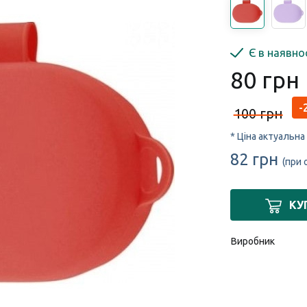
Є в наявно
80 грн
-
100 грн
* Ціна актуальна
82 грн
(при 
КУ
Виробник