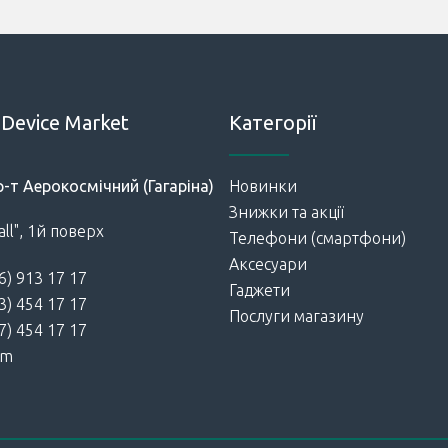
Device Market
Категорії
р-т Аерокосмічний (Гагаріна)
Новинки
Знижки та акції
ll", 1й поверх
Телефони (смартфони)
Аксесуари
6) 913 17 17
Гаджети
3) 454 17 17
Послуги магазину
7) 454 17 17
am