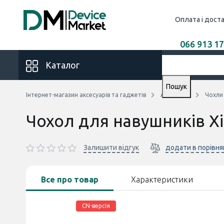
Оплата і дост
066 913 17
Каталог
Пошук
Інтернет-магазин аксесуарів та гаджетів
Аксесуари
Чохли
Чохол для навушників Xi
Залишити відгук
додати в порівня
Все про товар
Характеристики
CN-версія