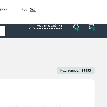
вини
Рус
Укр
Увійти в кабінет
0
0
Код товару:
19493