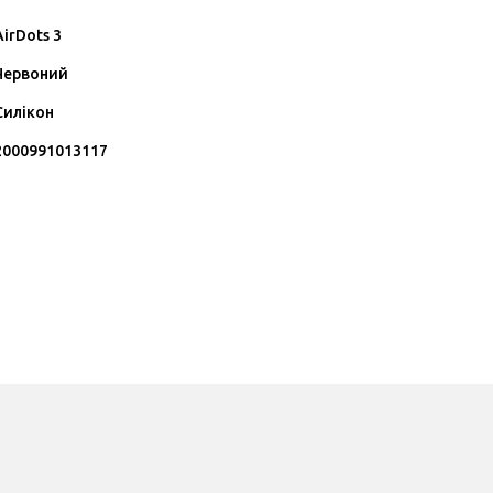
AirDots 3
Червоний
Силікон
2000991013117