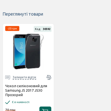
Переглянуті товари
-20 грн
Код:
30592
Залишити відгук
Чохол силіконовий для
Samsung J5 2017 J530
Прозорий
Є в наявності
70 грн