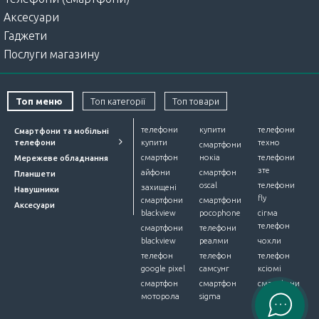
Аксесуари
Гаджети
Послуги магазину
Топ меню
Топ категорії
Топ товари
телефони
купити
телефони
Смартфони та мобільні
телефони
купити
техно
смартфони
смартфон
нокіа
телефони
Мережеве обладнання
зте
айфони
смартфон
Планшети
oscal
телефони
захищені
Навушники
fly
смартфони
смартфони
Аксесуари
blackview
pocophone
сігма
телефон
смартфони
телефони
blackview
реалми
чохли
телефон
телефон
телефон
google pixel
самсунг
ксіомі
смартфон
смартфон
смартфони
моторола
sigma
alcatel