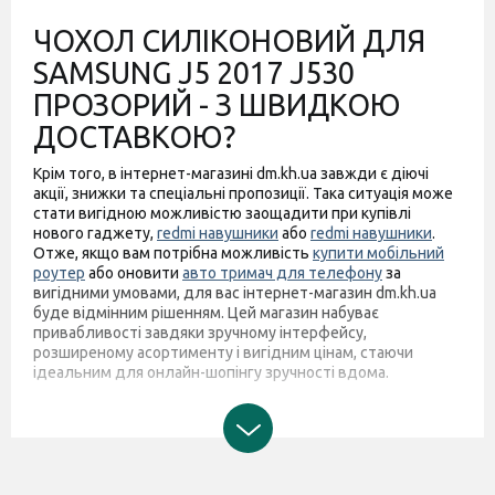
ЧОХОЛ СИЛІКОНОВИЙ ДЛЯ
SAMSUNG J5 2017 J530
ПРОЗОРИЙ - З ШВИДКОЮ
ДОСТАВКОЮ?
Крім того, в інтернет-магазині dm.kh.ua завжди є діючі
акції, знижки та спеціальні пропозиції. Така ситуація може
стати вигідною можливістю заощадити при купівлі
нового гаджету,
redmi навушники
або
redmi навушники
.
Отже, якщо вам потрібна можливість
купити мобільний
роутер
або оновити
авто тримач для телефону
за
вигідними умовами, для вас інтернет-магазин dm.kh.ua
буде відмінним рішенням. Цей магазин набуває
привабливості завдяки зручному інтерфейсу,
розширеному асортименту і вигідним цінам, стаючи
ідеальним для онлайн-шопінгу зручності вдома.