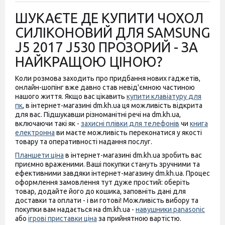
ШУКАЄТЕ ДЕ КУПИТИ ЧОХОЛ
СИЛІКОНОВИЙ ДЛЯ SAMSUNG
J5 2017 J530 ПРОЗОРИЙ - ЗА
НАЙКРАЩОЮ ЦІНОЮ?
Коли розмова заходить про придбання нових гаджетів,
онлайн-шопінг вже давно став невід'ємною частиною
нашого життя. Якщо вас цікавить
купити клавіатуру для
пк
, в інтернет-магазині dm.kh.ua ця можливість відкрита
для вас. Підшукавши різноманітні речі на dm.kh.ua,
включаючи такі як -
захисні плівки для телефонів
чи
книга
електронна
ви маєте можливість переконатися у якості
товару та оперативності надання послуг.
Планшети ціна
в інтернет-магазині dm.kh.ua зробить вас
приємно враженими. Ваші покупки стануть зручними та
ефективними завдяки інтернет-магазину dm.kh.ua. Процес
оформлення замовлення тут дуже простий: оберіть
товар, додайте його до кошика, заповніть дані для
доставки та оплати - і ви готові! Можливість вибору та
покупки вам надається на dm.kh.ua -
навушники panasonic
або
ігрові приставки ціна
за прийнятною вартістю.