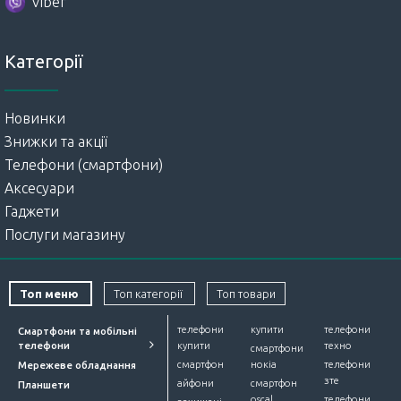
Viber
Категорії
Новинки
Знижки та акції
Телефони (смартфони)
Аксесуари
Гаджети
Послуги магазину
Топ меню
Топ категорії
Топ товари
телефони
купити
телефони
Смартфони та мобільні
телефони
купити
техно
смартфони
смартфон
нокіа
телефони
Мережеве обладнання
зте
айфони
смартфон
Планшети
oscal
телефони