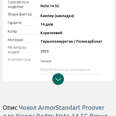
Сумісність із
Note 14 5G
моделлю
Форм-фактор
Бампер (накладка)
Гарантія
14 днів
Колір
Коричневий
Матеріал
Термополиуретан / Поликарбонат
Рік випуску
2025
моделі
Комплектація
Чохол
Виробник може змінювати
характеристики та комплектацію
Додатково
товару. Зверніть увагу, магазин не
приймає претензії щодо цих змін.
Штрихкод
2377700857868
Опис
Чохол ArmorStandart Proover