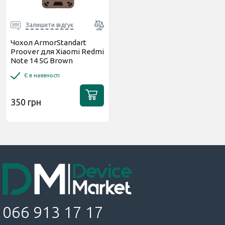
Залишити відгук
Чохол ArmorStandart
Proover для Xiaomi Redmi
Note 14 5G Brown
(ARM85786)
Є в наявності
350 грн
066 913 17 17