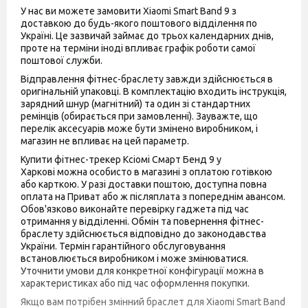
У нас ви можете замовити Xiaomi Smart Band 9 з
доставкою до будь-якого поштового відділення по
Україні. Це зазвичай займає до трьох календарних днів,
проте на терміни іноді впливає графік роботи самої
поштової служби.
Відправлення фітнес-браслету завжди здійснюється в
оригінальній упаковці. В комплектацію входить інструкція,
зарядний шнур (магнітний) та один зі стандартних
ремінців (обирається при замовленні). Зауважте, що
перелік аксесуарів може бути змінено виробником, і
магазин не впливає на цей параметр.
Купити фітнес-трекер Ксіомі Смарт Бенд 9 у
Харкові можна особисто в магазині з оплатою готівкою
або карткою. У разі доставки поштою, доступна повна
оплата на Приват або ж післяплата з попереднім авансом.
Обов'язково виконайте перевірку гаджета під час
отримання у відділенні. Обмін та повернення фітнес-
браслету здійснюється відповідно до законодавства
України. Термін гарантійного обслуговування
встановлюється виробником і може змінюватися.
Уточнити умови для конкретної конфігурації можна в
характеристиках або під час оформлення покупки.
Якщо вам потрібен змінний браслет для Xiaomi Smart Band