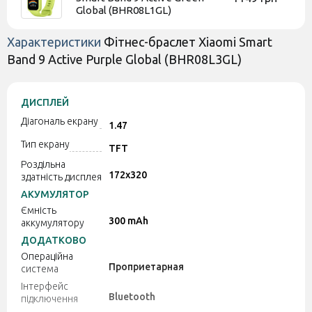
Global (BHR08L1GL)
Характеристики
Фітнес-браслет Xiaomi Smart
Band 9 Active Purple Global (BHR08L3GL)
ДИСПЛЕЙ
Діагональ екрану
1.47
Тип екрану
TFT
Роздільна
172x320
здатність дисплея
АКУМУЛЯТОР
Ємність
300 mAh
аккумулятору
ДОДАТКОВО
Операційна
Проприетарная
система
Інтерфейс
Bluetooth
підключення