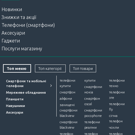
Новинки
Знижки та акції
Телефони (смартфони)
Аксесуари
Гаджети
Послуги магазину
Топ меню
Топ категорії
Топ товари
телефони
купити
телефони
Смартфони та мобільні
телефони
купити
техно
смартфони
смартфон
нокіа
телефони
Мережеве обладнання
зте
айфони
смартфон
Планшети
oscal
телефони
захищені
Навушники
fly
смартфони
смартфони
Аксесуари
blackview
pocophone
сігма
телефон
смартфони
телефони
blackview
реалми
чохли
телефон
телефон
телефон