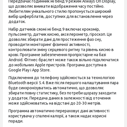
Передбачає годинник мі бенд 9 режим Always On Display,
що дозволяє вмикати відображення часу постійно.
Любителям унікального стилю пропонується широкий
вибір циферблатів, доступних для встановлення через
додаток.
Набір датчиків сяомі мі бенд 9 включає крокомір,
пульсометр, датчик кисню, акселерометр, гіроскоп. Це
дозволяє збирати дані для простеження фаз сну,
проводити моніторинг фізичної активності,
контролювати зміну серцевого ритму та рівень кисню в
крові. Програмне забезпечення пропрієтарне на базі
Android. Фітнес-браслет може також вільно підключатися
до мобільних Apple пристроїв. Програма доступна в
Google Play і App Store.
Підключення до телефону здійснюється за технологією
Bluetooth версії 5.4. Вже після першого налаштування пара
буде синхронізуватись автоматично, що дозволяє
збирати повну статистику, без потреби щоразу заходити
у додаток. Передача даних в залежності від оточення
може здійснюватись на відстані до 20-30 метрів.
Программа автоматично перераховує дані активності
користувача у спалені калорії, а також надає корисні
поради.