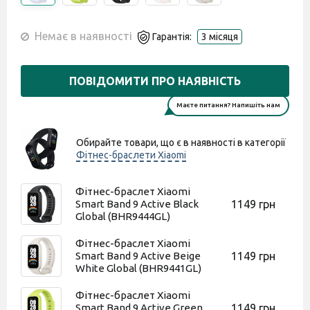
Немає в наявності
Гарантія:
3 місяця
ПОВІДОМИТИ ПРО НАЯВНІСТЬ
Маєте питання? Напишіть нам
Обирайте товари, що є в наявності в категорії
Фітнес-браслети Xiaomi
Фітнес-браслет Xiaomi
Smart Band 9 Active Black
1149 грн
Global (BHR9444GL)
Фітнес-браслет Xiaomi
Smart Band 9 Active Beige
1149 грн
White Global (BHR9441GL)
Фітнес-браслет Xiaomi
Smart Band 9 Active Green
1149 грн