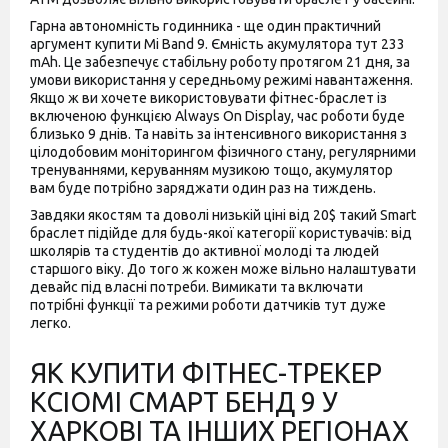
Гарна автономність годинника - ще один практичний
аргумент купити Mi Band 9. Ємність акумулятора тут 233
mAh. Це забезпечує стабільну роботу протягом 21 дня, за
умови використання у середньому режимі навантаження.
Якщо ж ви хочете використовувати фітнес-браслет із
включеною функцією Always On Display, час роботи буде
близько 9 днів. Та навіть за інтенсивного використання з
цілодобовим моніторингом фізичного стану, регулярними
тренуваннями, керуванням музикою тощо, акумулятор
вам буде потрібно заряджати один раз на тиждень.
Завдяки якостям та доволі низькій ціні від 20$ такий Smart
браслет підійде для будь-якої категорії користувачів: від
школярів та студентів до активної молоді та людей
старшого віку. До того ж кожен може вільно налаштувати
девайс під власні потреби. Вимикати та включати
потрібні функції та режими роботи датчиків тут дуже
легко.
ЯК КУПИТИ ФІТНЕС-ТРЕКЕР
КСІОМІ СМАРТ БЕНД 9 У
ХАРКОВІ ТА ІНШИХ РЕГІОНАХ