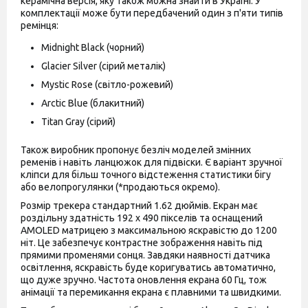
керамічна версія, яку також можна знайти в Україні. У
Інструкція
комплектації може бути передбачений один з п'яти типів
Виробник може змінювати
ремінця:
характеристики та комплектацію
Додатково
Midnight Black (чорний)
товару. Зверніть увагу, магазин не
приймає претензії щодо цих змін.
Glacier Silver (сірий металік)
Штрихкод
6932554465797
Mystic Rose (світло-рожевий)
Arctic Blue (блакитний)
Titan Gray (сірий)
Також виробник пропонує безліч моделей змінних
ременів і навіть ланцюжок для підвіски. Є варіант зручної
кліпси для більш точного відстеження статистики бігу
або велопрогулянки (*продаються окремо).
Розмір трекера стандартний 1.62 дюймів. Екран має
роздільну здатність 192 x 490 пікселів та оснащений
AMOLED матрицею з максимальною яскравістю до 1200
ніт. Це забезпечує контрастне зображення навіть під
прямими променями сонця. Завдяки наявності датчика
освітлення, яскравість буде коригуватись автоматично,
що дуже зручно. Частота оновлення екрана 60 Гц, тож
анімації та перемикання екрана є плавними та швидкими.