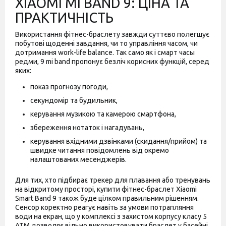
XIAOMI MI BAND 9: ЦІНА ТА
ПРАКТИЧНІСТЬ
Використання фітнес-браслету завжди суттєво полегшує
побутові щоденні завдання, чи то управління часом, чи
дотримання work-life balance. Так само як і смарт часы
редми, 9 mi band пропонує безліч корисних функцій, серед
яких:
показ прогнозу погоди,
секундомір та будильник,
керування музикою та камерою смартфона,
збереження нотаток і нагадувань,
керування вхідними дзвінками (скидання/прийом) та
швидке читання повідомлень від окремо
налаштованих месенджерів.
Для тих, хто підбирає трекер для плавання або тренувань
на відкритому просторі, купити фітнес-браслет Xiaomi
Smart Band 9 також буде цілком правильним рішенням.
Сенсор коректно реагує навіть за умови потрапляння
води на екран, що у комплексі з захистом корпусу класу 5
ATM дозволяє вільно використовувати браслет у басейні.