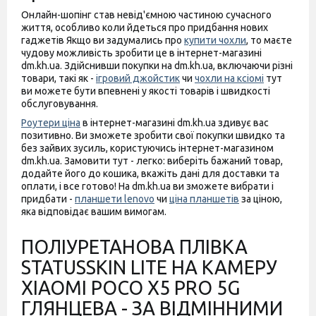
Онлайн-шопінг став невід'ємною частиною сучасного
життя, особливо коли йдеться про придбання нових
гаджетів Якщо ви задумались про
купити чохли
, то маєте
чудову можливість зробити це в інтернет-магазині
dm.kh.ua. Здійснивши покупки на dm.kh.ua, включаючи різні
товари, такі як -
ігровий джойстик
чи
чохли на ксіомі
тут
ви можете бути впевнені у якості товарів і швидкості
обслуговування.
Роутери ціна
в інтернет-магазині dm.kh.ua здивує вас
позитивно. Ви зможете зробити свої покупки швидко та
без зайвих зусиль, користуючись інтернет-магазином
dm.kh.ua. Замовити тут - легко: виберіть бажаний товар,
додайте його до кошика, вкажіть дані для доставки та
оплати, і все готово! На dm.kh.ua ви зможете вибрати і
придбати -
планшети lenovo
чи
ціна планшетів
за ціною,
яка відповідає вашим вимогам.
ПОЛІУРЕТАНОВА ПЛІВКА
STATUSSKIN LITE НА КАМЕРУ
XIAOMI POCO X5 PRO 5G
ГЛЯНЦЕВА - ЗА ВІДМІННИМИ