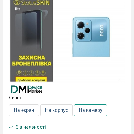
Серія
На екран
На корпус
На камеру
Є в наявності