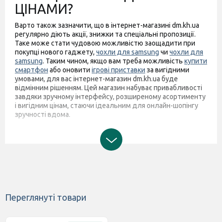
ЦІНАМИ?
Варто також зазначити, що в інтернет-магазині dm.kh.ua
регулярно діють акції, знижки та спеціальні пропозиції.
Таке може стати чудовою можливістю заощадити при
покупці нового гаджету,
чохли для samsung
чи
чохли для
samsung
. Таким чином, якщо вам треба можливість
купити
смартфон
або оновити
ігрові приставки
за вигідними
умовами, для вас інтернет-магазин dm.kh.ua буде
відмінним рішенням. Цей магазин набуває привабливості
завдяки зручному інтерфейсу, розширеному асортименту
і вигідним цінам, стаючи ідеальним для онлайн-шопінгу
зручності вдома.
Переглянуті товари