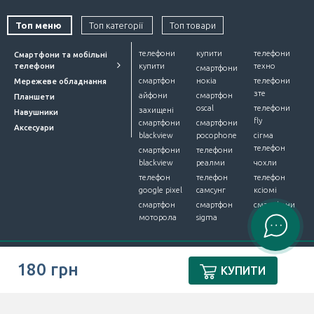
Топ меню
Топ категорії
Топ товари
телефони
купити
телефони
Смартфони та мобільні
телефони
купити
техно
смартфони
смартфон
нокіа
телефони
Мережеве обладнання
зте
айфони
смартфон
Планшети
oscal
телефони
захищені
Навушники
fly
смартфони
смартфони
Аксесуари
blackview
pocophone
сігма
телефон
смартфони
телефони
blackview
реалми
чохли
телефон
телефон
телефон
google pixel
самсунг
ксіомі
смартфон
смартфон
смартфони
моторола
sigma
alcatel
Інтернет-магазин Device Market © 2012-2026. Всі права
180 грн
КУПИТИ
захищено.
ПУБЛІЧНА ОФЕРТА
.
Розробили
ЧИСЛА