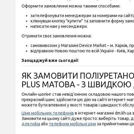
Оформити замовлення можна такими способами:
зателефонувати менеджерам за номерами на сайті
клікнувши кнопку "купити" та заповнити форму зам
написати нам у месенджери.
Отримати своє замовлення можна:
самовивозом у Магазині Device Market – м. Харків, пр-
відправкою Новою поштою по всій Україні - Київ, Харк
Заощаджуй вже сьогодні!
ЯК ЗАМОВИТИ ПОЛІУРЕТАНОВ
PLUS МАТОВА - З ШВИДКО
Онлайн-шопінг став невід'ємною складовою нашого повс
прекрасний шанс здійснити цю дію на сайті інтернет-мага
можете бути впевнені у якості товарів і швидкості обсл
Ціни мобільних телефонів
в інтернет-магазині dm.kh.ua 
Замовити на цьому сайті дуже просто: виберіть товар, д
для nokia
або
телефони мобільні ціни
за прийнятними ці