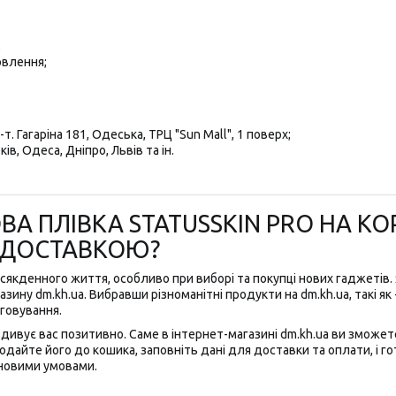
;
овлення;
т. Гагаріна 181, Одеська, ТРЦ "Sun Mall", 1 поверх;
ів, Одеса, Дніпро, Львів та ін.
А ПЛІВКА STATUSSKIN PRO НА КОР
Ю ДОСТАВКОЮ?
якденного життя, особливо при виборі та покупці нових гаджетів. 
зину dm.kh.ua. Вибравши різноманітні продукти на dm.kh.ua, такі як 
уговування.
здивує вас позитивно. Саме в інтернет-магазині dm.kh.ua ви зможет
одайте його до кошика, заповніть дані для доставки та оплати, і го
новими умовами.