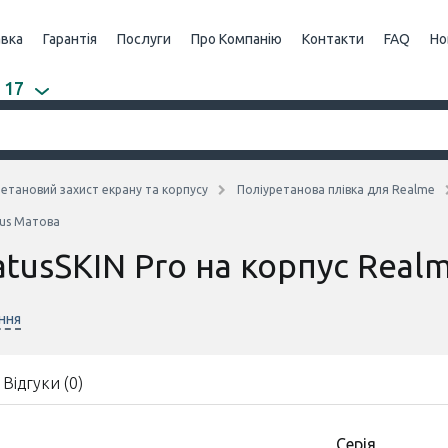
авка
Гарантія
Послуги
Про Компанію
Контакти
FAQ
Но
 17
етановий захист екрану та корпусу
Поліуретанова плівка для Realme
lus Матова
tusSKIN Pro на корпус Realm
ння
Відгуки (0)
Серія