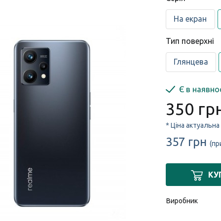
На екран
Тип поверхні
Глянцева
Є в наявно
350 гр
* Ціна актуальна
357 грн
(пр
КУ
Виробник