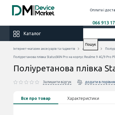
Оплата і дост
066 913 17
Каталог
Пошук
Інтернет-магазин аксесуарів та гаджетів
Аксесуари
Поліур
Поліуретанова плівка StatusSKIN Pro на корпус Realme 9 4G/9 Pro P
Поліуретанова плівка Sta
Залишити відгук
додати в порівня
Все про товар
Характеристики