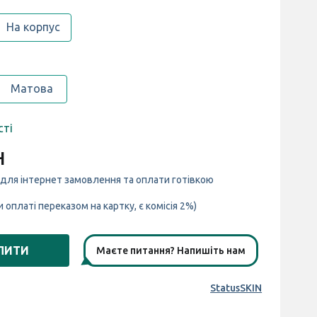
На корпус
Матова
сті
н
 для інтернет замовлення та оплати готівкою
и оплаті переказом на картку, є комісія 2%)
ПИТИ
Маєте питання? Напишіть нам
StatusSKIN