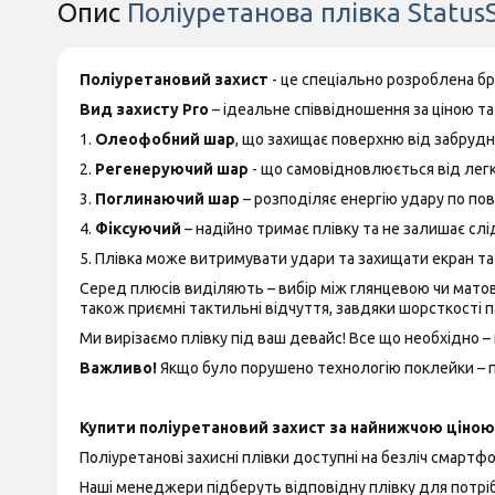
Опис
Поліуретанова плівка StatusS
Поліуретановий захист
- це спеціально розроблена б
Вид захисту Pro
– ідеальне співвідношення за ціною та 
1.
Олеофобний шар
, що захищає поверхню від забрудн
2.
Регенеруючий шар
- що самовідновлюється від лег
3.
Поглинаючий шар
– розподіляє енергію удару по пов
4.
Фіксуючий
– надійно тримає плівку та не залишає слід
5. Плівка може витримувати удари та захищати екран т
Серед плюсів виділяють – вибір між глянцевою чи матово
також приємні тактильні відчуття, завдяки шорсткості п
Ми вирізаємо плівку під ваш девайс! Все що необхідно – 
Важливо!
Якщо було порушено технологію поклейки – пр
Купити поліуретановий захист за найнижчою ціною 
Поліуретанові захисні плівки доступні на безліч смартфон
Наші менеджери підберуть відповідну плівку для потріб