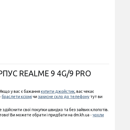
ПУС REALME 9 4G/9 PRO
Якщо у вас є бажання
купити джойстик
, вас чекає
-
браслети ксіомі
чи
захисне скло до телефону
тут ви
е здійснити свої покупки швидко та без зайвих клопотів.
тово! Ви можете обрати і придбати на dm.kh.ua -
чохли