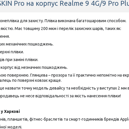
KIN Pro на корпус Realme 9 4G/9 Pro P
ронеплівка для захисту. Плівка виконана багатошаровим способом.
якістю. Має товщину 200 мкм і перелік захисних шарів, таких як:
ення.
ких механічних пошкоджень.
ерхні плівки.
ів при заміні плівки.
а корпус від незначних пошкоджень.
ю поверхнею. Глянцева – прозора та її практично непомітно на екра
алець по поверхні ковзає краще.
це назвати точну модель девайсу та необхідність у виступах 2 мм ві
одавець не несе відповідальності за якість нанесення плівки!
у Харкові
ів, планшетів, фітнес-браслетів та смарт-годинників брендів Apple, 
ної моделі.