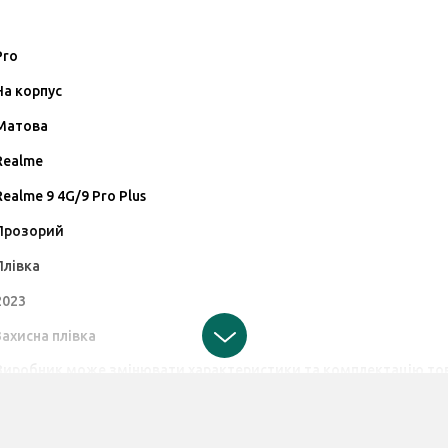
Pro
На корпус
Матова
Realme
Realme 9 4G/9 Pro Plus
Прозорий
Плівка
2023
Захисна плівка
Виробник може змінювати характеристики та комплектацію товар
щодо цих змін.