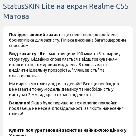
StatusSKIN Lite на екран Realme C55
Матова
Поліуретановий захист
- це спеціально розроблена
бронеплівка для захисту. Плівка виконана багатошаровим
способом.
Вид захисту Lite
- має товщину 100 мкм та 3-х шарову
структуру. Відмінно справляється з відштовхуванням
вологи та потожирових виділень. З плюсів варто
виділити ідеальну прозорість, "глянцевість" та
еластичність.
Ми вирізаємо плівку під ваш девайс! Все що необхідно –
це назвати точну модель девайсу та необхідність у
виступах 2 мм від країв екрана під чохол.
Важливо!
Якщо було порушено технологію поклейки –
продавець не несе відповідальності за якість нанесення
плівки!
Купити поліуретановий захист за найнижчою ціною у
Харкові