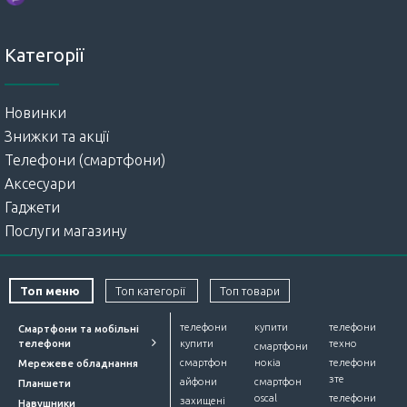
Категорії
Новинки
Знижки та акції
Телефони (смартфони)
Аксесуари
Гаджети
Послуги магазину
Топ меню
Топ категорії
Топ товари
телефони
купити
телефони
Смартфони та мобільні
телефони
купити
техно
смартфони
смартфон
нокіа
телефони
Мережеве обладнання
зте
айфони
смартфон
Планшети
oscal
телефони
захищені
Навушники