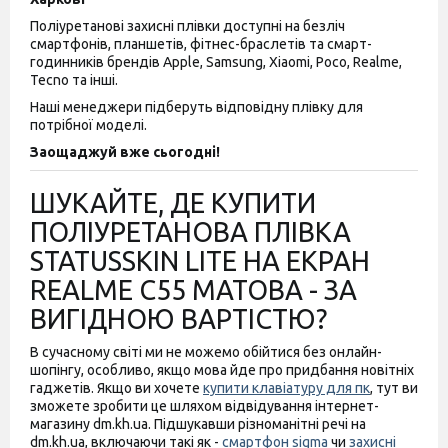
Поліуретанові захисні плівки доступні на безліч
смартфонів, планшетів, фітнес-браслетів та смарт-
годинників брендів Apple, Samsung, Xiaomi, Poco, Realme,
Tecno та інші.
Наші менеджери підберуть відповідну плівку для
потрібної моделі.
Заощаджуй вже сьогодні!
ШУКАЙТЕ, ДЕ КУПИТИ
ПОЛІУРЕТАНОВА ПЛІВКА
STATUSSKIN LITE НА ЕКРАН
REALME C55 МАТОВА - ЗА
ВИГІДНОЮ ВАРТІСТЮ?
В сучасному світі ми не можемо обійтися без онлайн-
шопінгу, особливо, якщо мова йде про придбання новітніх
гаджетів. Якщо ви хочете
купити клавіатуру для пк
, тут ви
зможете зробити це шляхом відвідування інтернет-
магазину dm.kh.ua. Підшукавши різноманітні речі на
dm.kh.ua, включаючи такі як -
смартфон sigma
чи
захисні