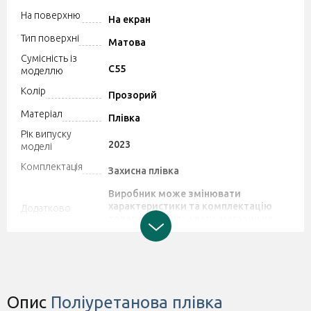
На поверхню
На екран
Тип поверхні
Матова
Сумісність із
C55
моделлю
Колір
Прозорий
Матеріал
Плівка
Рік випуску
2023
моделі
Комплектація
Захисна плівка
Виробник може змінювати
характеристики та комплектацію
Додатково
товару. Зверніть увагу, магазин не
приймає претензії щодо цих змін.
Опис
Поліуретанова плівка