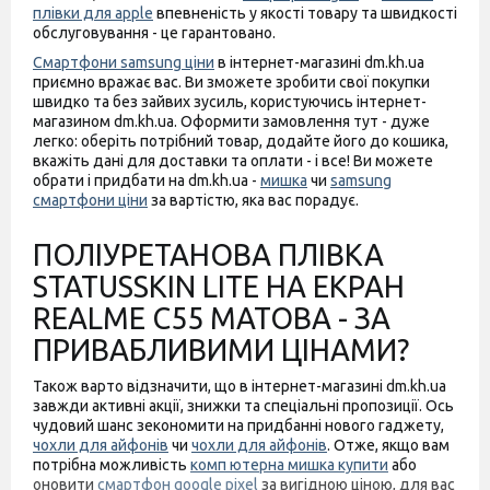
плівки для apple
впевненість у якості товару та швидкості
обслуговування - це гарантовано.
Смартфони samsung ціни
в інтернет-магазині dm.kh.ua
приємно вражає вас. Ви зможете зробити свої покупки
швидко та без зайвих зусиль, користуючись інтернет-
магазином dm.kh.ua. Оформити замовлення тут - дуже
легко: оберіть потрібний товар, додайте його до кошика,
вкажіть дані для доставки та оплати - і все! Ви можете
обрати і придбати на dm.kh.ua -
мишка
чи
samsung
смартфони ціни
за вартістю, яка вас порадує.
ПОЛІУРЕТАНОВА ПЛІВКА
STATUSSKIN LITE НА ЕКРАН
REALME C55 МАТОВА - ЗА
ПРИВАБЛИВИМИ ЦІНАМИ?
Також варто відзначити, що в інтернет-магазині dm.kh.ua
завжди активні акції, знижки та спеціальні пропозиції. Ось
чудовий шанс зекономити на придбанні нового гаджету,
чохли для айфонів
чи
чохли для айфонів
. Отже, якщо вам
потрібна можливість
комп ютерна мишка купити
або
оновити
смартфон google pixel
за вигідною ціною, для вас