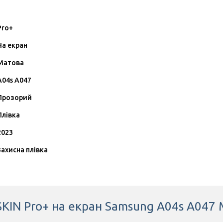
Pro+
На екран
Матова
A04s A047
Прозорий
Плівка
2023
Захисна плівка
SKIN Pro+ на екран Samsung A04s A047