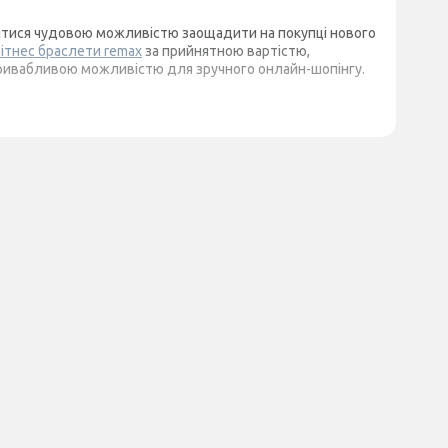
иявитися чудовою можливістю заощадити на покупці нового
ітнес браслети remax
за прийнятною вартістю,
ає привабливою можливістю для зручного онлайн-шопінгу.