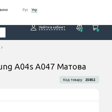
вини
Рус
Укр
Увійти в кабінет
0
0
sung A04s A047 Матова
Код товару:
25852