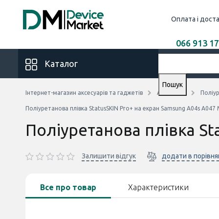
Оплата і дост
066 913 17
Каталог
Пошук
Інтернет-магазин аксесуарів та гаджетів
Аксесуари
Поліур
Поліуретанова плівка StatusSKIN Pro+ на екран Samsung A04s A047
Поліуретанова плівка St
Залишити відгук
додати в порівня
Все про товар
Характеристики