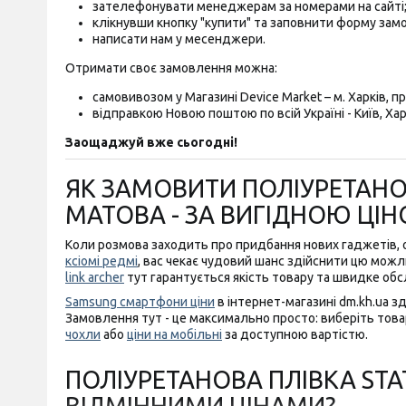
зателефонувати менеджерам за номерами на сайті
клікнувши кнопку "купити" та заповнити форму зам
написати нам у месенджери.
Отримати своє замовлення можна:
самовивозом у Магазині Device Market – м. Харків, пр-
відправкою Новою поштою по всій Україні - Київ, Харк
Заощаджуй вже сьогодні!
ЯК ЗАМОВИТИ ПОЛІУРЕТАНОВ
МАТОВА - ЗА ВИГІДНОЮ ЦІ
Коли розмова заходить про придбання нових гаджетів,
ксіомі редмі
, вас чекає чудовий шанс здійснити цю можлив
link archer
тут гарантується якість товару та швидке обс
Samsung смартфони ціни
в інтернет-магазині dm.kh.ua з
Замовлення тут - це максимально просто: виберіть товар
чохли
або
ціни на мобільні
за доступною вартістю.
ПОЛІУРЕТАНОВА ПЛІВКА STAT