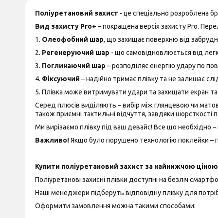
Поліуретановий захист
- це спеціально розроблена б
Вид захисту Pro+
– покращена версія захисту Pro. Пере
1.
Олеофобний шар
, що захищає поверхню від забрудн
2.
Регенеруючий шар
- що самовідновлюється від лег
3.
Поглинаючий шар
– розподіляє енергію удару по пов
4.
Фіксуючий
– надійно тримає плівку та не залишає слід
5. Плівка може витримувати удари та захищати екран т
Серед плюсів виділяють – вибір між глянцевою чи матово
також приємні тактильні відчуття, завдяки шорсткості п
Ми вирізаємо плівку під ваш девайс! Все що необхідно – 
Важливо!
Якщо було порушено технологію поклейки – пр
Купити поліуретановий захист за найнижчою ціною 
Поліуретанові захисні плівки доступні на безліч смартфон
Наші менеджери підберуть відповідну плівку для потріб
Оформити замовлення можна такими способами: