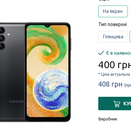
На екран
Тип поверхні
Глянцева
Є в наявно
400 гр
* Ціна актуальна
408 грн
(пр
КУ
Виробник