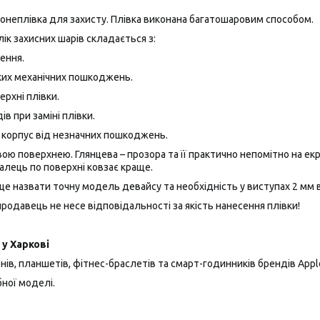
ронеплівка для захисту. Плівка виконана багатошаровим способом.
лік захисних шарів складається з:
ення.
ких механічних пошкоджень.
ерхні плівки.
ів при заміні плівки.
а корпус від незначних пошкоджень.
ю поверхнею. Глянцева – прозора та її практично непомітно на екра
алець по поверхні ковзає краще.
це назвати точну модель девайсу та необхідність у виступах 2 мм ві
одавець не несе відповідальності за якість нанесення плівки!
у Харкові
ів, планшетів, фітнес-браслетів та смарт-годинників брендів Apple, 
ної моделі.