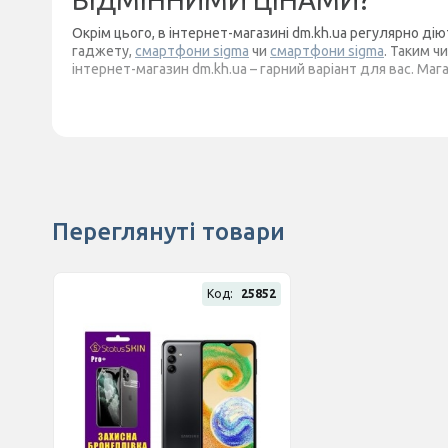
ВІДМІННИМИ ЦІНАМИ?
Окрім цього, в інтернет-магазині dm.kh.ua регулярно ді
гаджету,
смартфони sigma
чи
смартфони sigma
. Таким 
інтернет-магазин dm.kh.ua – гарний варіант для вас. Ма
Переглянуті товари
Код:
25852