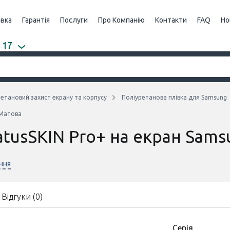
авка
Гарантія
Послуги
Про Компанію
Контакти
FAQ
Но
 17
етановий захист екрану та корпусу
Поліуретанова плівка для Samsung
 Матова
atusSKIN Pro+ на екран Sam
ння
Відгуки (0)
Серія