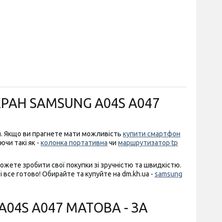
КРАН SAMSUNG A04S A047
я. Якщо ви прагнете мати можливість
купити смартфон
ючи такі як -
колонка портативна
чи
маршрутизатор tp
можете зробити свої покупки зі зручністю та швидкістю.
 все готово! Обирайте та купуйте на dm.kh.ua -
samsung
04S A047 МАТОВА - ЗА