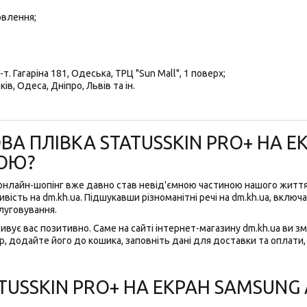
;
овлення;
т. Гагаріна 181, Одеська, ТРЦ "Sun Mall", 1 поверх;
ів, Одеса, Дніпро, Львів та ін.
А ПЛІВКА STATUSSKIN PRO+ НА Е
НОЮ?
 онлайн-шопінг вже давно став невід'ємною частиною нашого житт
ість на dm.kh.ua. Підшукавши різноманітні речі на dm.kh.ua, включа
луговування.
дивує вас позитивно. Саме на сайті інтернет-магазину dm.kh.ua ви з
, додайте його до кошика, заповніть дані для доставки та оплати, і
USSKIN PRO+ НА ЕКРАН SAMSUNG A