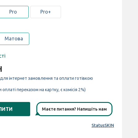
Pro
Pro+
Матова
сті
н
 для інтернет замовлення та оплати готівкою
и оплаті переказом на картку, є комісія 2%)
ПИТИ
Маєте питання? Напишіть нам
StatusSKIN