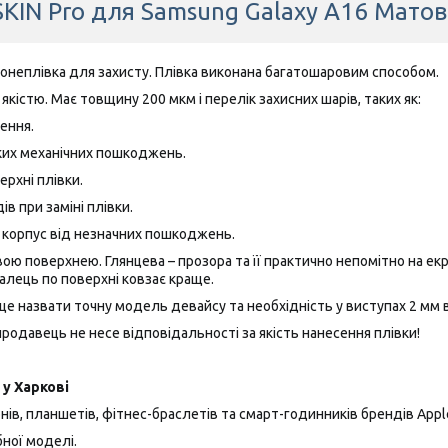
SKIN Pro для Samsung Galaxy A16 Матов
ронеплівка для захисту. Плівка виконана багатошаровим способом.
якістю. Має товщину 200 мкм і перелік захисних шарів, таких як:
ення.
ких механічних пошкоджень.
ерхні плівки.
ів при заміні плівки.
а корпус від незначних пошкоджень.
ю поверхнею. Глянцева – прозора та її практично непомітно на екра
алець по поверхні ковзає краще.
це назвати точну модель девайсу та необхідність у виступах 2 мм ві
одавець не несе відповідальності за якість нанесення плівки!
у Харкові
ів, планшетів, фітнес-браслетів та смарт-годинників брендів Apple, 
ної моделі.