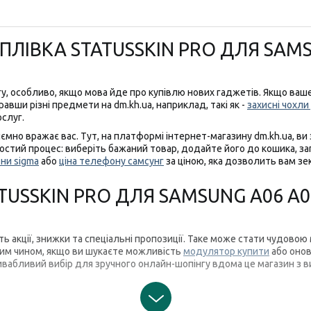
ЛІВКА STATUSSKIN PRO ДЛЯ SAMS
гу, особливо, якщо мова йде про купівлю нових гаджетів. Якщо ваш
авши різні предмети на dm.kh.ua, наприклад, такі як -
захисні чохл
ослуг.
иємно вражає вас. Тут, на платформі інтернет-магазину dm.kh.ua, 
тий процес: виберіть бажаний товар, додайте його до кошика, запо
ни sigma
або
ціна телефону самсунг
за ціною, яка дозволить вам з
TUSSKIN PRO ДЛЯ SAMSUNG A06 A0
ють акції, знижки та спеціальні пропозиції. Таке може стати чудов
ким чином, якщо ви шукаєте можливість
модулятор купити
або оно
ривабливий вибір для зручного онлайн-шопінгу вдома це магазин з