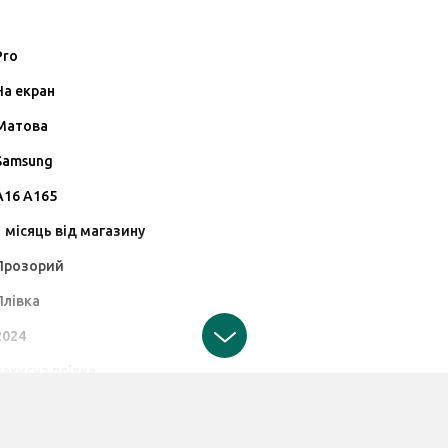
Pro
На екран
Матова
Samsung
A16 A165
1 місяць від магазину
Прозорий
Плівка
2024
Захисна плівка
Виробник може змінювати характеристики та комплектацію товар
щодо цих змін.