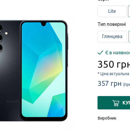
Lite
Тип поверхні
Глянцева
Є в наявно
350 гр
* Ціна актуальна
357 грн
(пр
КУ
Виробник