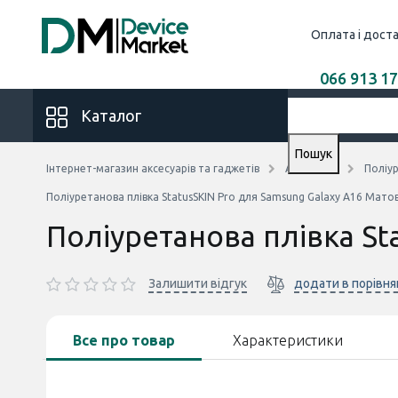
Оплата і дост
066 913 17
Каталог
Пошук
Інтернет-магазин аксесуарів та гаджетів
Аксесуари
Поліур
Поліуретанова плівка StatusSKIN Pro для Samsung Galaxy A16 Мато
Поліуретанова плівка St
Залишити відгук
додати в порівня
Все про товар
Характеристики