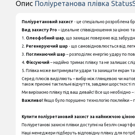
Опис
Поліуретанова плівка Status
Поліуретановий захист
- це спеціально розроблена б
Вид захисту Pro
– ідеальне співвідношення за ціною та 
1.
Олеофобний шар
, що захищає поверхню від забрудн
2.
Регенеруючий шар
- що самовідновлюється від лег
3.
Поглинаючий шар
– розподіляє енергію удару по пов
4.
Фіксуючий
– надійно тримає плівку та не залишає слід
5. Плівка може витримувати удари та захищати екран т
Серед плюсів виділяють – вибір між глянцевою чи матово
також приємні тактильні відчуття, завдяки шорсткості п
Ми вирізаємо плівку під ваш девайс! Все що необхідно – 
Важливо!
Якщо було порушено технологію поклейки – пр
Купити поліуретановий захист за найнижчою ціною 
Поліуретанові захисні плівки доступні на безліч смартфон
Наші менеджери підберуть відповідну плівку для потріб