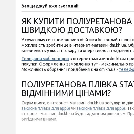
Заощаджуй вже сьогодні!
ЯК КУПИТИ ПОЛІУРЕТАНОВА П
ШВИДКОЮ ДОСТАВКОЮ?
У сучасному світі неможливо обійтися без онлайн-шопін
можливість зробити це в інтернет-магазині dm.kh.ua. Обр
впевненість у якості товару та оперативності надання п
Телефони мобільні ціни
в інтернет-магазині dm.kh.ua пр
покупки. Оформлення замовлення тут - максимально прос
Можливість обирання і придбання є на dm.kh.ua -
телефо
ПОЛІУРЕТАНОВА ПЛІВКА STA
ВІДМІННИМИ ЦІНАМИ?
Окрім цього, в інтернет-магазині dm.kh.ua регулярно ді
захисна плівка для apple
чи
захисна плівка для apple
. Та
інтернет-магазин dm.kh.ua буде відмінним рішенням. П
вигідними цінами.