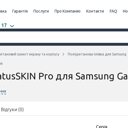
авка
Гарантія
Послуги
Про Компанію
Контакти
FAQ
Но
 17
етановий захист екрану та корпусу
Поліуретанова плівка для Samsung
ва
atusSKIN Pro для Samsung Ga
ння
Відгуки (0)
Серія