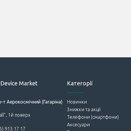
Device Market
Категорії
р-т Аерокосмічний (Гагаріна)
Новинки
Знижки та акції
ll", 1й поверх
Телефони (смартфони)
Аксесуари
6) 913 17 17