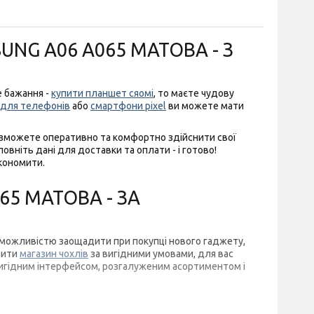
UNG A06 A065 МАТОВА - З
е бажання -
купити планшет сяомі
, то маєте чудову
и для телефонів
або
смартфони pixel
ви можете мати
ви зможете оперативно та комфортно здійснити свої
вніть дані для доставки та оплати - і готово!
економити.
65 МАТОВА - ЗА
ою можливістю заощадити при покупці нового гаджету,
вити
магазин чохлів
за вигідними умовами, для вас
 вигідним інтерфейсом, розгалуженим асортиментом і