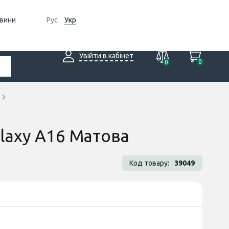
вини
Рус
Укр
Увійти в кабінет
0
0
laxy A16 Матова
Код товару:
39049