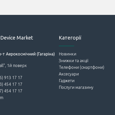
Device Market
Категорії
р-т Аерокосмічний (Гагаріна)
Новинки
Знижки та акції
ll", 1й поверх
Телефони (смартфони)
Аксесуари
6) 913 17 17
Гаджети
3) 454 17 17
Послуги магазину
7) 454 17 17
am