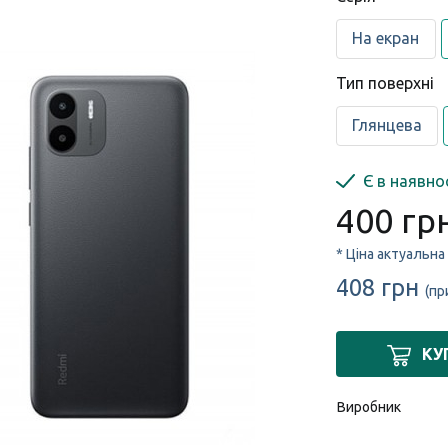
На екран
Тип поверхні
Глянцева
Є в наявно
400 гр
* Ціна актуальна
408 грн
(пр
КУ
Виробник