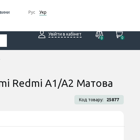
вини
Рус
Укр
Увійти в кабінет
0
0
omi Redmi A1/A2 Матова
Код товару:
25877