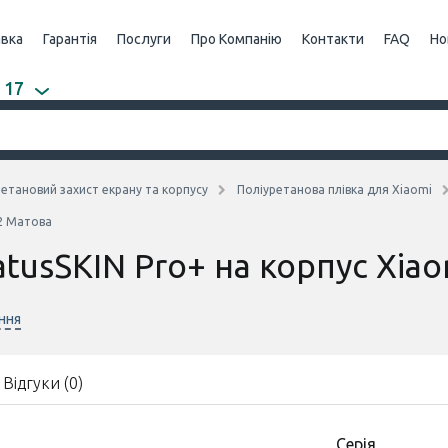
авка
Гарантія
Послуги
Про Компанію
Контакти
FAQ
Но
 17
етановий захист екрану та корпусу
Поліуретанова плівка для Xiaomi
A2 Матова
atusSKIN Pro+ на корпус Xia
ння
Відгуки (0)
Серія