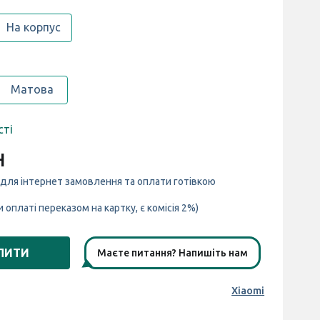
На корпус
Матова
сті
н
 для інтернет замовлення та оплати готівкою
и оплаті переказом на картку, є комісія 2%)
ПИТИ
Маєте питання? Напишіть нам
Xiaomi