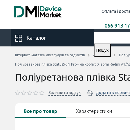
Оплата і дост
066 913 17
Каталог
Пошук
Інтернет-магазин аксесуарів та гаджетів
Аксесуари
Поліур
Поліуретанова плівка StatusSKIN Pro+ на корпус Xiaomi Redmi A1/
Поліуретанова плівка St
Залишити відгук
додати в порівня
Все про товар
Характеристики