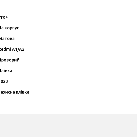
Pro+
На корпус
Матова
Redmi A1/A2
Прозорий
Плівка
2023
Захисна плівка