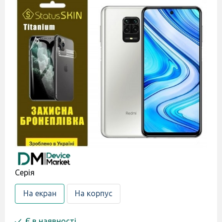
Серія
На екран
На корпус
Є в наявності