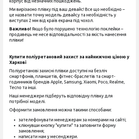
корпус від незначних пошкоджень.
Ми вирізаємо плівку під ваш девайс! Все що необхідно –
це назвати точну модель девайсу та необхідність у
виступах 2 мм від країв екрана під чохол.
Важливо!
Якщо було порушено технологію поклейки –
продавець не несе відповідальності за якість нанесення
плівки!
Купити поліуретановий захист за найнижчою ціною у
Харкові
Поліуретанові захисні плівки доступні на безліч
смартфонів, планшетів, фітнес-браслетів та смарт-
годинників брендів Apple, Samsung, Xiaomi, Poco, Realme,
Tecno та інші.
Наші менеджери підберуть відповідну плівку для
потрібної моделі.
Оформити замовлення можна такими способами:
зателефонувати менеджерам за номерами на сайті;
клікнувши кнопку "купити" та заповнити форму
замовлення;
написати нам у месенджери.