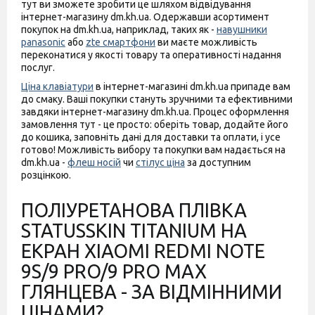
тут ви зможете зробити це шляхом відвідування
інтернет-магазину dm.kh.ua. Одержавши асортимент
покупок на dm.kh.ua, наприклад, таких як -
навушники
panasonic
або
zte смартфони
ви маєте можливість
переконатися у якості товару та оперативності надання
послуг.
Ціна клавіатури
в інтернет-магазині dm.kh.ua припаде вам
до смаку. Ваші покупки стануть зручними та ефективними
завдяки інтернет-магазину dm.kh.ua. Процес оформлення
замовлення тут - це просто: оберіть товар, додайте його
до кошика, заповніть дані для доставки та оплати, і усе
готово! Можливість вибору та покупки вам надається на
dm.kh.ua -
флеш носій
чи
стілус ціна
за доступним
розцінкою.
ПОЛІУРЕТАНОВА ПЛІВКА
STATUSSKIN TITANIUM НА
ЕКРАН XIAOMI REDMI NOTE
9S/9 PRO/9 PRO MAX
ГЛЯНЦЕВА - ЗА ВІДМІННИМИ
ЦІНАМИ?