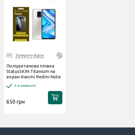
Залишити відгук
Поліуретанова плівка
StatusSKIN Titanium на
екран Xiaomi Redmi Note
9S/9 Pro/9 Pro Max
Є в наявності
Глянцева
650 грн