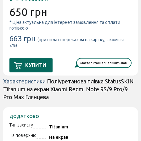
650 грн
* Ціна актуальна для інтернет замовлення та оплати
готівкою
663 грн
(при оплаті переказом на картку, є комісія
2%)
Маєте питання? Напишіть нам
КУПИТИ
Характеристики
Поліуретанова плівка StatusSKIN
Titanium на екран Xiaomi Redmi Note 9S/9 Pro/9
Pro Max Глянцева
ДОДАТКОВО
Тип захисту
Titanium
На поверхню
На екран