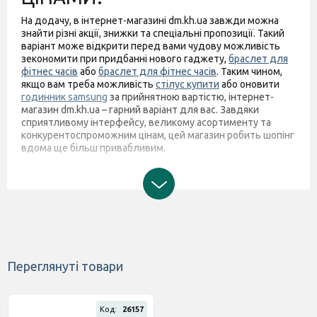
На додачу, в інтернет-магазині dm.kh.ua завжди можна
знайти різні акції, знижки та спеціальні пропозиції. Такий
варіант може відкрити перед вами чудову можливість
зекономити при придбанні нового гаджету,
браслет для
фітнес часів
або
браслет для фітнес часів
. Таким чином,
якщо вам треба можливість
стілус купити
або оновити
годинник samsung
за прийнятною вартістю, інтернет-
магазин dm.kh.ua – гарний варіант для вас. Завдяки
сприятливому інтерфейсу, великому асортименту та
конкурентоспроможним цінам, цей магазин робить шопінг
вдома ще більш привабливим.
Переглянуті товари
Код:
26157