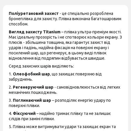
Поліуретановий захист
- це спеціально розроблена
бронеплівка для захисту. Плівка виконана багатошаровим
способом.
Вигляд захисту
Titanium
– плівка ультра-преміум якості.
Має ідеальну прозорість і не спотворює кольори екрану. З
плюсів - збільшена товщина, яка гарантує захист від
ударів і падінь, надійна фіксація на поверхні екрану і
посилений шар, що регенерує, в цьому виді плівок
відновлення від подряпин відбувається швидше.
Серед захисних шарів виділяють:
1.
Олеофобний шар
, що захищає поверхню від
забруднень.
2.
Регенеруючий шар
- самовідновлюю
ється
від легких
механічних пошкоджень.
3.
Поглинаючий шар
– розподіляє енергію удару по
поверхні плівки.
4.
Фіксуючий
– надійно тримає плівку та не залишає
слідів при заміні плівки.
5. Плівка може витримувати удари та захищає екран та