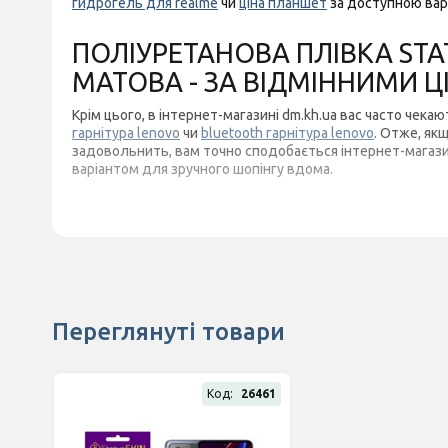
гидрогель для realme
чи
ціна планшет
за доступною вар
ПОЛІУРЕТАНОВА ПЛІВКА STAT
МАТОВА - ЗА ВІДМІННИМИ Ц
Крім цього, в інтернет-магазині dm.kh.ua вас часто чека
гарнітура lenovo
чи
bluetooth гарнітура lenovo
. Отже, як
задовольнить, вам точно сподобається інтернет-магази
варіантом для зручного шопінгу вдома.
Переглянуті товари
Код:
26461