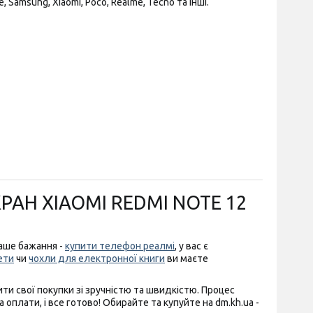
Samsung, Xiaomi, Poco, Realme, Tecno та інші.
РАН XIAOMI REDMI NOTE 12
аше бажання -
купити телефон реалмі
, у вас є
ети
чи
чохли для електронної книги
ви маєте
ти свої покупки зі зручністю та швидкістю. Процес
плати, і все готово! Обирайте та купуйте на dm.kh.ua -