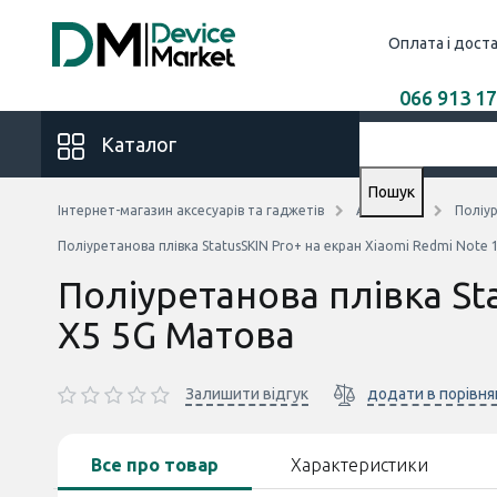
Оплата і дост
066 913 17
Каталог
Пошук
Інтернет-магазин аксесуарів та гаджетів
Аксесуари
Поліур
Поліуретанова плівка StatusSKIN Pro+ на екран Xiaomi Redmi Note
Поліуретанова плівка St
X5 5G Матова
Залишити відгук
додати в порівня
Все про товар
Характеристики