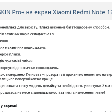
SKIN Pro+ на екран Xiaomi Redmi Note 
ронеплівка для захисту. Плівка виконана багатошаровим способом.
лік захисних шарів складається з:
ення.
ких механічних пошкоджень.
ерхні плівки.
ів при заміні плівки.
а корпус від незначних пошкоджень.
ю поверхнею. Глянцева – прозора та її практично непомітно на екра
алець по поверхні ковзає краще.
це назвати точну модель девайсу та необхідність у виступах 2 мм ві
одавець не несе відповідальності за якість нанесення плівки!
у Харкові