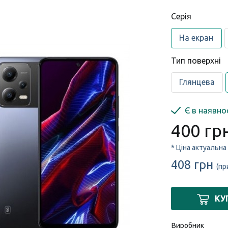
Серія
На екран
Тип поверхні
Глянцева
Є в наявно
400 гр
* Ціна актуальна
408 грн
(пр
КУ
Виробник