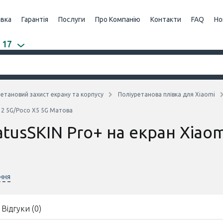
авка
Гарантія
Послуги
Про Компанію
Контакти
FAQ
Но
 17
етановий захист екрану та корпусу
Поліуретанова плівка для Xiaomi
 12 5G/Poco X5 5G Матова
atusSKIN Pro+ на екран Xiao
ння
Відгуки (0)