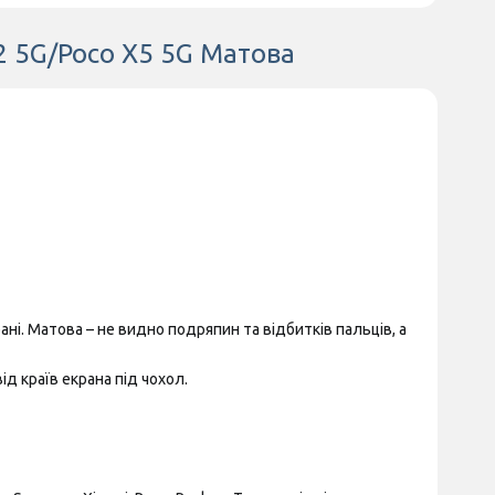
12 5G/Poco X5 5G Матова
ні. Матова – не видно подряпин та відбитків пальців, а
д країв екрана під чохол.