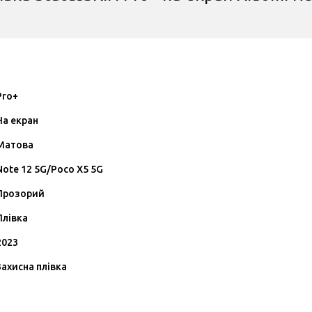
Pro+
На екран
Матова
Note 12 5G/Poco X5 5G
Прозорий
Плівка
2023
Захисна плівка