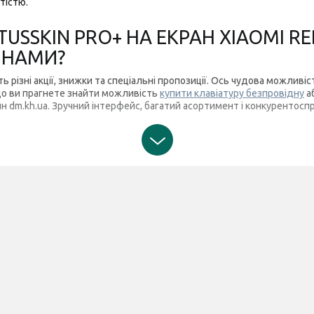
тістю.
USSKIN PRO+ НА ЕКРАН XIAOMI RE
ІНАМИ?
ють різні акції, знижки та спеціальні пропозиції. Ось чудова можли
що ви прагнете знайти можливість
купити клавіатуру безпровідну
а
н dm.kh.ua. Зручний інтерфейс, багатий асортимент і конкурентос