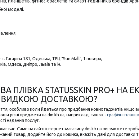
ів, планшетів, фітнес-браслетів та смарт-годинників брендів Apple, 
ної моделі.
;
овлення;
т. Гагаріна 181, Одеська, ТРЦ "Sun Mall", 1 поверх;
ів, Одеса, Дніпро, Львів та ін.
А ПЛІВКА STATUSSKIN PRO+ НА ЕК
З ШВИДКОЮ ДОСТАВКОЮ?
ття, особливо коли йдеться про придбання нових гаджетів Якщо в
ши різні предмети на dm.kh.ua, наприклад, такі як -
графічні планш
сті надання послуг.
жає вас. Саме на сайті інтернет-магазину dm.kh.ua ви зможете зроби
ний товар, додайте його до кошика, вкажіть дані для доставки та о