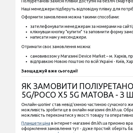
Поліуретанові захисні плівки доступні на безліч смартфон
Наші менеджери підберуть відповідну плівку для потріб
Оформити замовлення можна такими способами:
зателефонувати менеджерам за номерами на сайті
клікнувши кнопку "купити" та заповнити форму зам
написати нам у месенджери.
Отримати своє замовлення можна:
самовивозом у Магазині Device Market – м. Харків, пр-
відправкою Новою поштою по всій Україні - Київ, Харк
Заощаджуй вже сьогодні!
ЯК ЗАМОВИТИ ПОЛІУРЕТАНОВ
5G/POCO X5 5G МАТОВА - 
Онлайн-шопінг став невід'ємною частиною сучасного жи
можливість зробити це в онлайн-магазині dm.kh.ua. Обрав
можливість переконатися у якості товару та оперативно
Планшети ціна
в інтернет-магазині dm.kh.ua приємно вра
оформлення замовлення тут - дуже простий: оберіть бажа