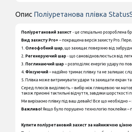
Опис
Поліуретанова плівка Status
Поліуретановий захист
- це спеціально розроблена б
Вид захисту Pro+
– покращена версія захисту Pro. Пере
1.
Олеофобний шар
, що захищає поверхню від забрудн
2.
Регенеруючий шар
- що самовідновлюється від лег
3.
Поглинаючий шар
– розподіляє енергію удару по пов
4.
Фіксуючий
– надійно тримає плівку та не залишає слід
5. Плівка може витримувати удари та захищати екран т
Серед плюсів виділяють – вибір між глянцевою чи матово
також приємні тактильні відчуття, завдяки шорсткості п
Ми вирізаємо плівку під ваш девайс! Все що необхідно – 
Важливо!
Якщо було порушено технологію поклейки – пр
Купити поліуретановий захист за найнижчою ціною 