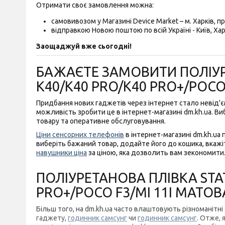
Отримати своє замовлення можна:
самовивозом у Магазині Device Market – м. Харків, пр-
відправкою Новою поштою по всій Україні - Київ, Харк
Заощаджуй вже сьогодні!
БАЖАЄТЕ ЗАМОВИТИ ПОЛІУРЕ
K40/K40 PRO/K40 PRO+/POCO
Придбання нових гаджетів через інтернет стало невід
можливість зробити це в інтернет-магазині dm.kh.ua. Виб
товару та оперативне обслуговування.
Ціни сенсорних телефонів
в інтернет-магазині dm.kh.ua 
виберіть бажаний товар, додайте його до кошика, вкажіт
навушники ціна
за ціною, яка дозволить вам зекономити
ПОЛІУРЕТАНОВА ПЛІВКА STAT
PRO+/POCO F3/MI 11I МАТО
Більш того, на dm.kh.ua часто влаштовують різноманітні
гаджету,
годинник самсунг
чи
годинник самсунг
. Отже,