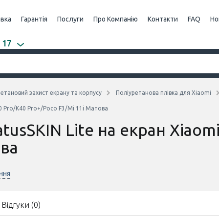
авка
Гарантія
Послуги
Про Компанію
Контакти
FAQ
Но
 17
етановий захист екрану та корпусу
Поліуретанова плівка для Xiaomi
40 Pro/K40 Pro+/Poco F3/Mi 11i Матова
atusSKIN Lite на екран Xiaom
ова
ння
Відгуки (0)