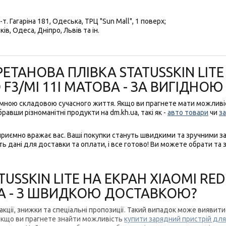
т. Гагаріна 181, Одеська, ТРЦ "Sun Mall", 1 поверх;
ів, Одеса, Дніпро, Львів та ін.
ТАНОВА ПЛІВКА STATUSSKIN LITE 
 F3/MI 11I МАТОВА - ЗА ВИГІДНОЮ
'ємною складовою сучасного життя. Якщо ви прагнете мати можлив
равши різноманітні продукти на dm.kh.ua, такі як -
авто товари
чи
за
приємно вражає вас. Ваші покупки стануть швидкими та зручними за
ь дані для доставки та оплати, і все готово! Ви можете обрати та 
.
USSKIN LITE НА ЕКРАН XIAOMI RED
ВА - З ШВИДКОЮ ДОСТАВКОЮ?
 акції, знижки та спеціальні пропозиції. Такий випадок може вияв
 якщо ви прагнете знайти можливість
купити зарядний пристрій для