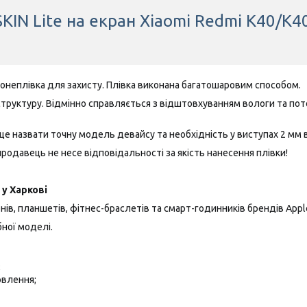
KIN Lite на екран Xiaomi Redmi K40/K40
ронеплівка для захисту. Плівка виконана багатошаровим способом.
структуру. Відмінно справляється з відштовхуванням вологи та по
це назвати точну модель девайсу та необхідність у виступах 2 мм ві
одавець не несе відповідальності за якість нанесення плівки!
у Харкові
ів, планшетів, фітнес-браслетів та смарт-годинників брендів Apple, 
ної моделі.
;
овлення;