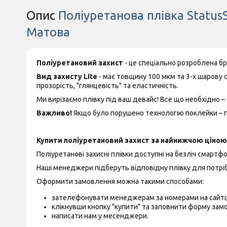
Опис
Поліуретанова плівка StatusS
Матова
Поліуретановий захист
- це спеціально розроблена б
Вид захисту Lite
- має товщину 100 мкм та 3-х шарову 
прозорість, "глянцевість" та еластичність.
Ми вирізаємо плівку під ваш девайс! Все що необхідно – 
Важливо!
Якщо було порушено технологію поклейки – пр
Купити поліуретановий захист за найнижчою ціною 
Поліуретанові захисні плівки доступні на безліч смартфон
Наші менеджери підберуть відповідну плівку для потріб
Оформити замовлення можна такими способами:
зателефонувати менеджерам за номерами на сайті
клікнувши кнопку "купити" та заповнити форму зам
написати нам у месенджери.