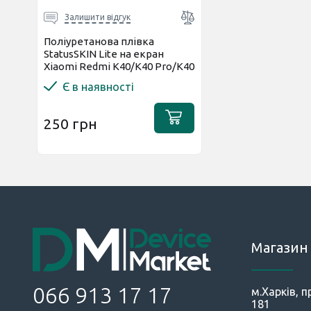
Залишити відгук
Поліуретанова плівка
StatusSKIN Lite на екран
Xiaomi Redmi K40/K40 Pro/K40
Pro+/Poco F3/Mi 11i...
Є в наявності
250 грн
Магазин 
066 913 17 17
м.Харків, п
181