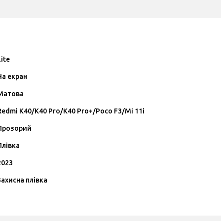
Lite
На екран
Матова
Redmi K40/K40 Pro/K40 Pro+/Poco F3/Mi 11i
Прозорий
Плівка
2023
Захисна плівка