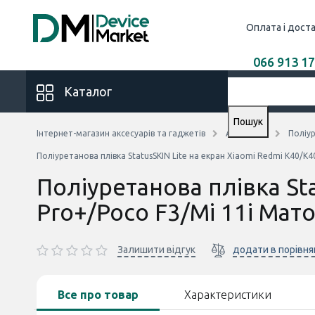
Оплата і дост
066 913 17
Каталог
Пошук
Інтернет-магазин аксесуарів та гаджетів
Аксесуари
Поліур
Поліуретанова плівка StatusSKIN Lite на екран Xiaomi Redmi K40/K
Поліуретанова плівка St
Pro+/Poco F3/Mi 11i Мат
Залишити відгук
додати в порівня
Все про товар
Характеристики