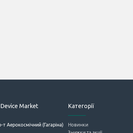
Device Market
Категорії
р-т Аерокосмічний (Гагаріна)
Новинки
Знижки та акції