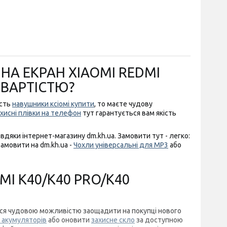
НА ЕКРАН XIAOMI REDMI
 ВАРТІСТЮ?
ість
навушники ксіомі купити
, то маєте чудову
хисні плівки на телефон
тут гарантується вам якість
вдяки інтернет-магазину dm.kh.ua. Замовити тут - легко:
замовити на dm.kh.ua -
Чохли універсальні для MP3
або
MI K40/K40 PRO/K40
итися чудовою можливістю заощадити на покупці нового
 акумуляторів
або оновити
захисне скло
за доступною