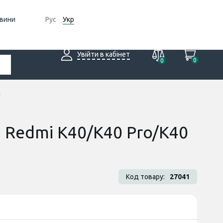
вини
Рус
Укр
Увійти в кабінет
0
0
i Redmi K40/K40 Pro/K40
Код товару:
27041