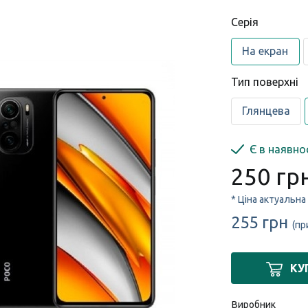
Серія
На екран
Тип поверхні
Глянцева
Є в наявно
250 гр
* Ціна актуальна
255 грн
(пр
КУ
Виробник