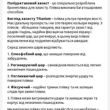
Поліуретановий захист
- це спеціально розроблена
бронеплівка для захисту. Плівка виконана багатошаровим
способом.
Вигляд захисту
Titanium
– плівка ультра-преміум якості.
Має ідеальну прозорість і не спотворює кольори екрану. З
плюсів - збільшена товщина, яка гарантує захист від
ударів і падінь, надійна фіксація на поверхні екрану і
посилений шар, що регенерує, в цьому виді плівок
відновлення від подряпин відбувається швидше.
Серед захисних шарів виділяють:
1.
Олеофобний шар
, що захищає поверхню від
забруднень.
2.
Регенеруючий шар
- самовідновлюю
ється
від легких
механічних пошкоджень.
3.
Поглинаючий шар
– розподіляє енергію удару по
поверхні плівки.
4.
Фіксуючий
– надійно тримає плівку та не залишає
слідів при заміні плівки.
5. Плівка може витримувати удари та захищає екран та
корпус від незначних пошкоджень.
Ми вирізаємо плівку під ваш девайс! Все що необхідно –