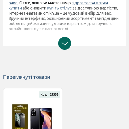
band
. Отже, якщо ви маєте намір
гідрогелева плівка
купити
або оновити
купіть стілус
за доступною вартістю,
інтернет-магазин dm.kh.ua – це чудовий вибір для вас.
Зручний інтерфейс, розширений асортимент і вигідні ціни
роблять цей магазин чудовим варіантом для зручного
онлайн-шопінгу з власної оселі.
Переглянуті товари
Код:
27335