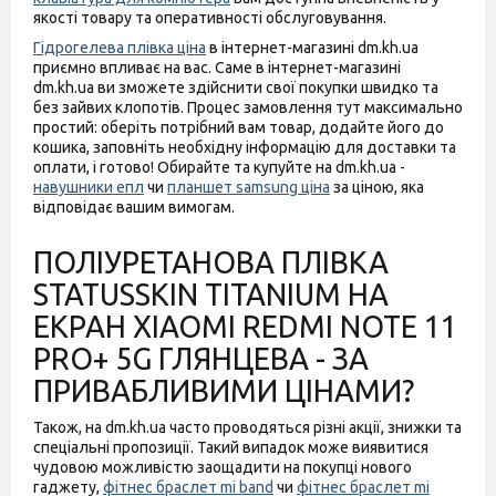
якості товару та оперативності обслуговування.
Гідрогелева плівка ціна
в інтернет-магазині dm.kh.ua
приємно впливає на вас. Саме в інтернет-магазині
dm.kh.ua ви зможете здійснити свої покупки швидко та
без зайвих клопотів. Процес замовлення тут максимально
простий: оберіть потрібний вам товар, додайте його до
кошика, заповніть необхідну інформацію для доставки та
оплати, і готово! Обирайте та купуйте на dm.kh.ua -
навушники епл
чи
планшет samsung ціна
за ціною, яка
відповідає вашим вимогам.
ПОЛІУРЕТАНОВА ПЛІВКА
STATUSSKIN TITANIUM НА
ЕКРАН XIAOMI REDMI NOTE 11
PRO+ 5G ГЛЯНЦЕВА - ЗА
ПРИВАБЛИВИМИ ЦІНАМИ?
Також, на dm.kh.ua часто проводяться різні акції, знижки та
спеціальні пропозиції. Такий випадок може виявитися
чудовою можливістю заощадити на покупці нового
гаджету,
фітнес браслет mi band
чи
фітнес браслет mi