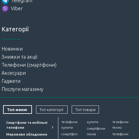
Telegram
Viber
Категорії
Новинки
Знижки та акції
Телефони (смартфони)
Аксесуари
Гаджети
Послуги магазину
Топ меню
Топ категорії
Топ товари
телефони
купити
телефони
Смартфони та мобільні
телефони
купити
техно
смартфони
смартфон
нокіа
телефони
Мережеве обладнання