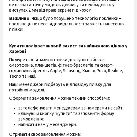
це назвати точну модель девайсу та необхідність у
виступах 2 мм від країв екрана під чохол.
Важливо!
Якщо було порушено технологію поклейки –
продавець не несе відповідальності за якість нанесення
плівки!
Купити поліуретановий захист за найнижчою ціною у
Харкові
Поліуретанові захисні плівки доступні на безліч
смартфонів, планшетів, фітнес-браслетів та смарт-
годинників брендів Apple, Samsung, Xiaomi, Poco, Realme,
Tecno та інші.
Наші менеджери підберуть відповідну плівку для
потрібної моделі.
Оформити замовлення можна такими способами:
зателефонувати менеджерам за номерами на сайті;
клікнувши кнопку "купити" та заповнити форму
замовлення;
написати нам у месенджери.
Отримати своє замовлення можна: