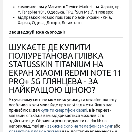
самовивозом у Магазині Device Market – м. Харків, пр-
т. Гагаріна 181, Одеська, ТРЦ "Sun Mall", 1 поверх;
відправкою Новою поштою по всій Україні - Київ,
Харків, Одеса, Дніпро, Львів та ін.
Заощаджуй вже сьогодні!
ШУКАЄТЕ ДЕ КУПИТИ
ПОЛІУРЕТАНОВА ПЛІВКА
STATUSSKIN TITANIUM НА
ЕКРАН XIAOMI REDMI NOTE 11
PRO+ 5G ГЛЯНЦЕВА - ЗА
НАЙКРАЩОЮ ЦІНОЮ?
У сучасному світі не можливо уникнути онлайн-шопінгу,
особливо, коли мова йде про нові гаджети. Якщо вас
приваблює ідея
купити смартфон xiaomi
, в інтернет-
магазині dm.kh.ua вам відкривається можливість
здійснити це. Обравши різні предмети на dm.kh.ua,
наприклад, такі як -
захисне скло на телефон самсунг
або
клавіатура для компютера
вам доступна впевненість у