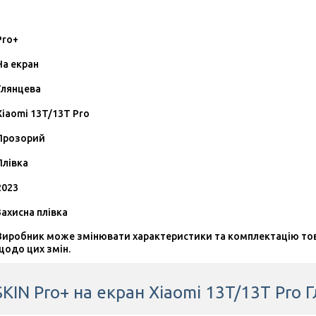
Pro+
На екран
Глянцева
Xiaomi 13T/13T Pro
Прозорий
Плівка
2023
Захисна плівка
Виробник може змінювати характеристики та комплектацію товар
щодо цих змін.
SKIN Pro+ на екран Xiaomi 13T/13T Pro 