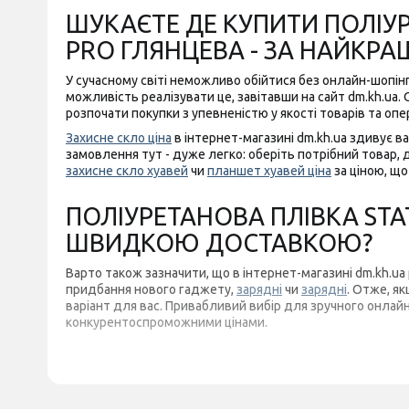
ШУКАЄТЕ ДЕ КУПИТИ ПОЛІУРЕ
PRO ГЛЯНЦЕВА - ЗА НАЙКР
У сучасному світі неможливо обійтися без онлайн-шопін
можливість реалізувати це, завітавши на сайт dm.kh.ua.
розпочати покупки з упевненістю у якості товарів та оп
Захисне скло ціна
в інтернет-магазині dm.kh.ua здивує 
замовлення тут - дуже легко: оберіть потрібний товар, д
захисне скло хуавей
чи
планшет хуавей ціна
за ціною, щ
ПОЛІУРЕТАНОВА ПЛІВКА STAT
ШВИДКОЮ ДОСТАВКОЮ?
Варто також зазначити, що в інтернет-магазині dm.kh.ua
придбання нового гаджету,
зарядні
чи
зарядні
. Отже, я
варіант для вас. Привабливий вибір для зручного онлайн
конкурентоспроможними цінами.