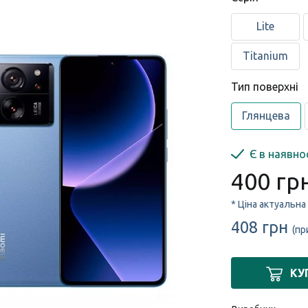
Lite
Titanium
Тип поверхні
Глянцева
Є в наявно
400 гр
* Ціна актуальна
408 грн
(пр
КУ