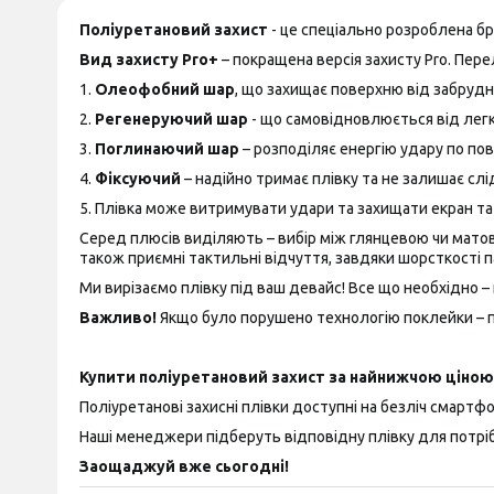
Поліуретановий захист
- це спеціально розроблена б
Вид захисту Pro+
– покращена версія захисту Pro. Пере
1.
Олеофобний шар
, що захищає поверхню від забрудн
2.
Регенеруючий шар
- що самовідновлюється від лег
3.
Поглинаючий шар
– розподіляє енергію удару по пов
4.
Фіксуючий
– надійно тримає плівку та не залишає слід
5. Плівка може витримувати удари та захищати екран т
Серед плюсів виділяють – вибір між глянцевою чи матово
також приємні тактильні відчуття, завдяки шорсткості п
Ми вирізаємо плівку під ваш девайс! Все що необхідно – 
Важливо!
Якщо було порушено технологію поклейки – пр
Купити поліуретановий захист за найнижчою ціною 
Поліуретанові захисні плівки доступні на безліч смартфон
Наші менеджери підберуть відповідну плівку для потріб
Заощаджуй вже сьогодні!