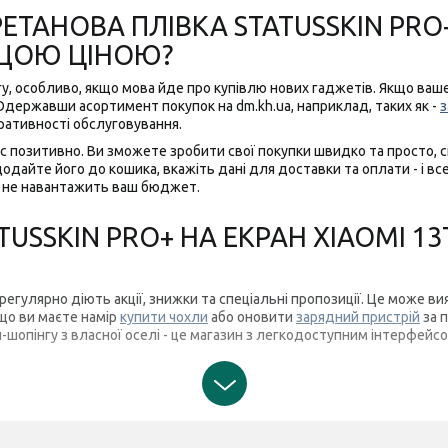
ТАНОВА ПЛІВКА STATUSSKIN PRO+
АЩОЮ ЦІНОЮ?
гу, особливо, якщо мова йде про купівлю нових гаджетів. Якщо ваш
 Одержавши асортимент покупок на dm.kh.ua, наприклад, таких як -
з
еративності обслуговування.
вас позитивно. Ви зможете зробити свої покупки швидко та просто,
одайте його до кошика, вкажіть дані для доставки та оплати - і все
о не навантажить ваш бюджет.
USSKIN PRO+ НА ЕКРАН XIAOMI 13T
 регулярно діють акції, знижки та спеціальні пропозиції. Це може 
кщо ви маєте намір
купити чохли
або оновити
зарядний пристрій
за п
-шопінгу з власної оселі - це магазин з легкодоступним інтерфейс