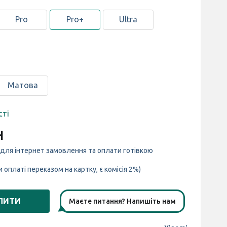
Pro
Pro+
Ultra
Матова
сті
н
 для інтернет замовлення та оплати готівкою
и оплаті переказом на картку, є комісія 2%)
ПИТИ
Маєте питання? Напишіть нам