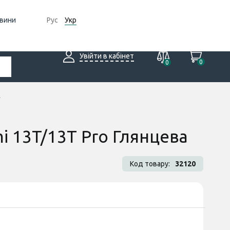
вини
Рус
Укр
Увійти в кабінет
0
0
mi 13T/13T Pro Глянцева
Код товару:
32120