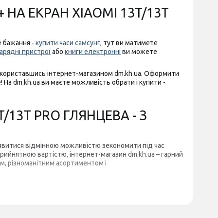
 НА ЕКРАН XIAOMI 13T/13T
е бажання -
купити часи самсунг
, тут ви матимете
арядні пристрої
або
книги електронні
ви можете
 скориставшись інтернет-магазином dm.kh.ua. Оформити
! На dm.kh.ua ви маєте можливість обрати і купити -
/13T PRO ГЛЯНЦЕВА - З
виявитися відмінною можливістю зекономити під час
рийнятною вартістю, інтернет-магазин dm.kh.ua – гарний
ом, різноманітним асортиментом і