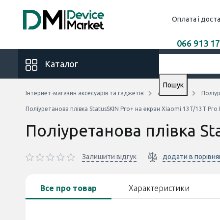
Оплата і дост
066 913 17
Каталог
Пошук
Інтернет-магазин аксесуарів та гаджетів
Аксесуари
Поліур
Поліуретанова плівка StatusSKIN Pro+ на екран Xiaomi 13T/13T Pro
Поліуретанова плівка St
Залишити відгук
додати в порівня
Все про товар
Характеристики