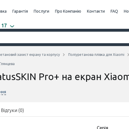
авка
Гарантія
Послуги
Про Компанію
Контакти
FAQ
Но
 17
етановий захист екрану та корпусу
Поліуретанова плівка для Xiaomi
 Глянцева
atusSKIN Pro+ на екран Xiao
ння
Відгуки (0)
Серія