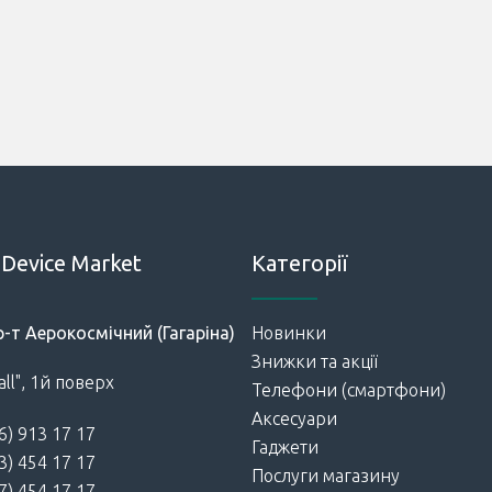
Device Market
Категорії
р-т Аерокосмічний (Гагаріна)
Новинки
Знижки та акції
ll", 1й поверх
Телефони (смартфони)
Аксесуари
6) 913 17 17
Гаджети
3) 454 17 17
Послуги магазину
7) 454 17 17