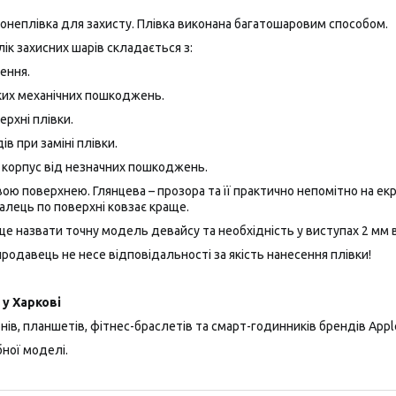
ронеплівка для захисту. Плівка виконана багатошаровим способом.
лік захисних шарів складається з:
ення.
ких механічних пошкоджень.
ерхні плівки.
ів при заміні плівки.
а корпус від незначних пошкоджень.
ю поверхнею. Глянцева – прозора та її практично непомітно на екра
алець по поверхні ковзає краще.
це назвати точну модель девайсу та необхідність у виступах 2 мм ві
одавець не несе відповідальності за якість нанесення плівки!
у Харкові
ів, планшетів, фітнес-браслетів та смарт-годинників брендів Apple, 
ної моделі.