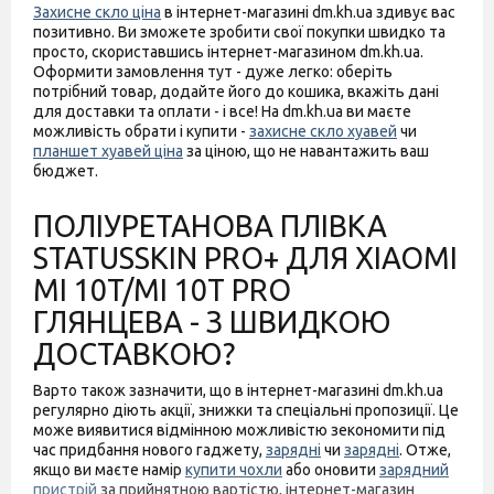
Захисне скло ціна
в інтернет-магазині dm.kh.ua здивує вас
позитивно. Ви зможете зробити свої покупки швидко та
просто, скориставшись інтернет-магазином dm.kh.ua.
Оформити замовлення тут - дуже легко: оберіть
потрібний товар, додайте його до кошика, вкажіть дані
для доставки та оплати - і все! На dm.kh.ua ви маєте
можливість обрати і купити -
захисне скло хуавей
чи
планшет хуавей ціна
за ціною, що не навантажить ваш
бюджет.
ПОЛІУРЕТАНОВА ПЛІВКА
STATUSSKIN PRO+ ДЛЯ XIAOMI
MI 10T/MI 10T PRO
ГЛЯНЦЕВА - З ШВИДКОЮ
ДОСТАВКОЮ?
Варто також зазначити, що в інтернет-магазині dm.kh.ua
регулярно діють акції, знижки та спеціальні пропозиції. Це
може виявитися відмінною можливістю зекономити під
час придбання нового гаджету,
зарядні
чи
зарядні
. Отже,
якщо ви маєте намір
купити чохли
або оновити
зарядний
пристрій
за прийнятною вартістю, інтернет-магазин