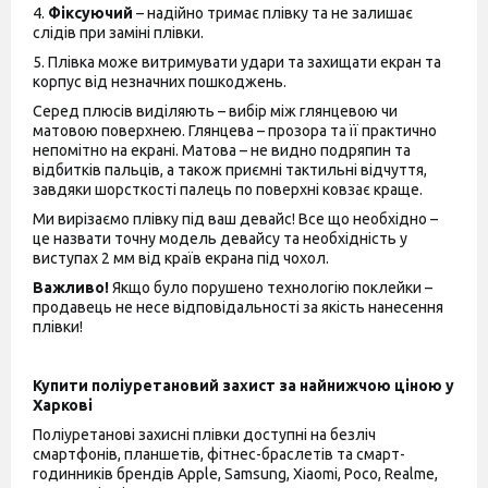
4.
Фіксуючий
– надійно тримає плівку та не залишає
слідів при заміні плівки.
5. Плівка може витримувати удари та захищати екран та
корпус від незначних пошкоджень.
Серед плюсів виділяють – вибір між глянцевою чи
матовою поверхнею. Глянцева – прозора та її практично
непомітно на екрані. Матова – не видно подряпин та
відбитків пальців, а також приємні тактильні відчуття,
завдяки шорсткості палець по поверхні ковзає краще.
Ми вирізаємо плівку під ваш девайс! Все що необхідно –
це назвати точну модель девайсу та необхідність у
виступах 2 мм від країв екрана під чохол.
Важливо!
Якщо було порушено технологію поклейки –
продавець не несе відповідальності за якість нанесення
плівки!
Купити поліуретановий захист за найнижчою ціною у
Харкові
Поліуретанові захисні плівки доступні на безліч
смартфонів, планшетів, фітнес-браслетів та смарт-
годинників брендів Apple, Samsung, Xiaomi, Poco, Realme,