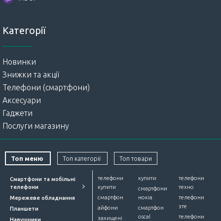
Категорії
Новинки
Знижки та акції
Телефони (смартфони)
Аксесуари
Гаджети
Послуги магазину
Топ меню
Топ категорії
Топ товари
телефони
купити
телефони
Смартфони та мобільні
телефони
купити
техно
смартфони
смартфон
нокіа
телефони
Мережеве обладнання
зте
айфони
смартфон
Планшети
oscal
телефони
захищені
Навушники