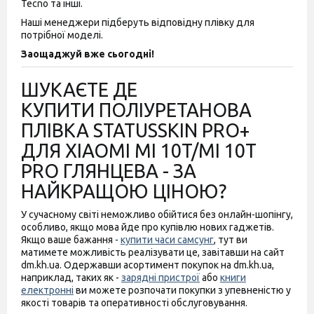
Tecno та інші.
Наші менеджери підберуть відповідну плівку для
потрібної моделі.
Заощаджуй вже сьогодні!
ШУКАЄТЕ ДЕ
КУПИТИ ПОЛІУРЕТАНОВА
ПЛІВКА STATUSSKIN PRO+
ДЛЯ XIAOMI MI 10T/MI 10T
PRO ГЛЯНЦЕВА - ЗА
НАЙКРАЩОЮ ЦІНОЮ?
У сучасному світі неможливо обійтися без онлайн-шопінгу,
особливо, якщо мова йде про купівлю нових гаджетів.
Якщо ваше бажання -
купити часи самсунг
, тут ви
матимете можливість реалізувати це, завітавши на сайт
dm.kh.ua. Одержавши асортимент покупок на dm.kh.ua,
наприклад, таких як -
зарядні пристрої
або
книги
електронні
ви можете розпочати покупки з упевненістю у
якості товарів та оперативності обслуговування.