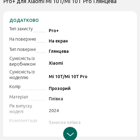
Pro+ для Xiaomi Mi 10T/Mi 10T Pro Глянцева
ДОДАТКОВО
Тип захисту
Pro+
На поверхню
На екран
Тип поверхні
Глянцева
Сумісність із
Xiaomi
виробником
Сумісність із
Mi 10T/Mi 10T Pro
моделлю
Колір
Прозорий
Матеріал
Плівка
Рік випуску
2024
моделі
Комплектація
Захисна плівка
Виробник може змінювати
характеристики та комплектацію
Додатково