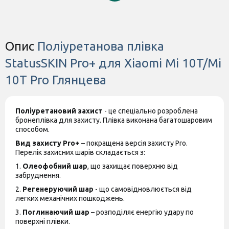
товару. Зверніть увагу, магазин не
приймає претензії щодо цих змін.
Опис
Поліуретанова плівка
StatusSKIN Pro+ для Xiaomi Mi 10T/Mi
10T Pro Глянцева
Поліуретановий захист
- це спеціально розроблена
бронеплівка для захисту. Плівка виконана багатошаровим
способом.
Вид захисту Pro+
– покращена версія захисту Pro.
Перелік захисних шарів складається з:
1.
Олеофобний шар
, що захищає поверхню від
забруднення.
2.
Регенеруючий шар
- що самовідновлюється від
легких механічних пошкоджень.
3.
Поглинаючий шар
– розподіляє енергію удару по
поверхні плівки.