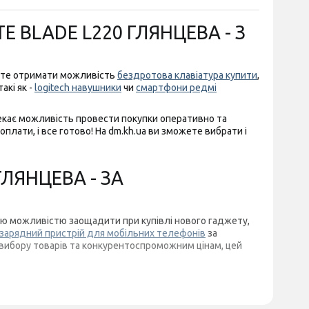
 BLADE L220 ГЛЯНЦЕВА - З
аєте отримати можливість
бездротова клавіатура купити
,
акі як -
logitech навушники
чи
смартфони редмі
чекає можливість провести покупки оперативно та
плати, і все готово! На dm.kh.ua ви зможете вибрати і
ГЛЯНЦЕВА - ЗА
дною можливістю заощадити при купівлі нового гаджету,
зарядний пристрій для мобільних телефонів
за
 вибору товарів та конкурентоспроможним цінам, цей