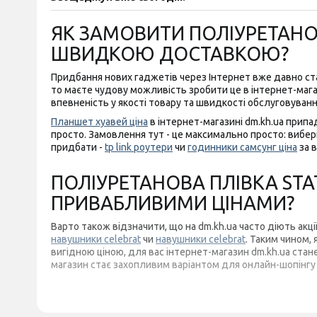
ЯК ЗАМОВИТИ ПОЛІУРЕТАНОВА
ШВИДКОЮ ДОСТАВКОЮ?
Придбання нових гаджетів через Інтернет вже давно с
то маєте чудову можливість зробити це в інтернет-магази
впевненість у якості товару та швидкості обслуговуванн
Планшет хуавей ціна
в інтернет-магазині dm.kh.ua припа
просто. Замовлення тут - це максимально просто: виберіт
придбати -
tp link роутери
чи
годинники самсунг ціна
за в
ПОЛІУРЕТАНОВА ПЛІВКА STAT
ПРИВАБЛИВИМИ ЦІНАМИ?
Варто також відзначити, що на dm.kh.ua часто діють акц
навушники celebrat
чи
навушники celebrat
. Таким чином,
вигідною ціною, для вас інтернет-магазин dm.kh.ua ст
магазин стає захопливим варіантом для онлайн-шопінгу 