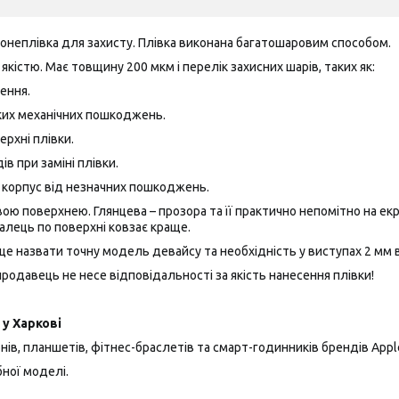
ронеплівка для захисту. Плівка виконана багатошаровим способом.
якістю. Має товщину 200 мкм і перелік захисних шарів, таких як:
ення.
ких механічних пошкоджень.
ерхні плівки.
ів при заміні плівки.
а корпус від незначних пошкоджень.
ю поверхнею. Глянцева – прозора та її практично непомітно на екра
алець по поверхні ковзає краще.
це назвати точну модель девайсу та необхідність у виступах 2 мм ві
одавець не несе відповідальності за якість нанесення плівки!
у Харкові
ів, планшетів, фітнес-браслетів та смарт-годинників брендів Apple, 
ної моделі.