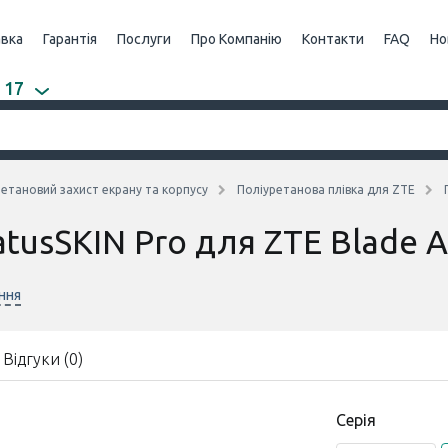
авка
Гарантія
Послуги
Про Компанію
Контакти
FAQ
Но
 17
етановий захист екрану та корпусу
Поліуретанова плівка для ZTE
atusSKIN Pro для ZTE Blade 
ння
Відгуки (0)
Серія