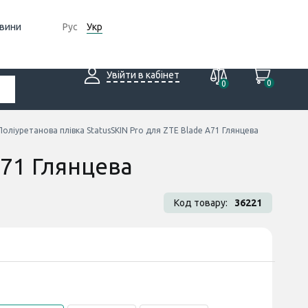
вини
Рус
Укр
Увійти в кабінет
0
0
Поліуретанова плівка StatusSKIN Pro для ZTE Blade A71 Глянцева
A71 Глянцева
Код товару:
36221