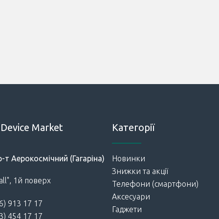
Device Market
Категорії
р-т Аерокосмічний (Гагаріна)
Новинки
Знижки та акції
ll", 1й поверх
Телефони (смартфони)
Аксесуари
6) 913 17 17
Гаджети
3) 454 17 17