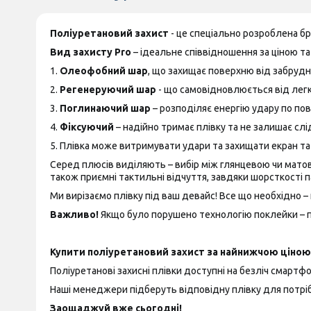
Поліуретановий захист
- це спеціально розроблена б
Вид захисту Pro
– ідеальне співвідношення за ціною та 
1.
Олеофобний шар
, що захищає поверхню від забрудн
2.
Регенеруючий шар
- що самовідновлюється від лег
3.
Поглинаючий шар
– розподіляє енергію удару по пов
4.
Фіксуючий
– надійно тримає плівку та не залишає слід
5. Плівка може витримувати удари та захищати екран т
Серед плюсів виділяють – вибір між глянцевою чи матово
також приємні тактильні відчуття, завдяки шорсткості п
Ми вирізаємо плівку під ваш девайс! Все що необхідно – 
Важливо!
Якщо було порушено технологію поклейки – пр
Купити поліуретановий захист за найнижчою ціною 
Поліуретанові захисні плівки доступні на безліч смартфон
Наші менеджери підберуть відповідну плівку для потріб
Заощаджуй вже сьогодні!