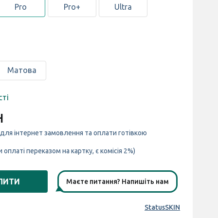
Pro
Pro+
Ultra
Матова
сті
н
 для інтернет замовлення та оплати готівкою
и оплаті переказом на картку, є комісія 2%)
ПИТИ
Маєте питання? Напишіть нам
StatusSKIN