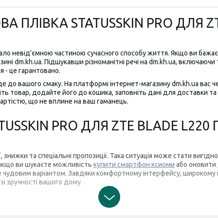
 ПЛІВКА STATUSSKIN PRO ДЛЯ ZTE
тало невід'ємною частиною сучасного способу життя. Якщо ви баж
ні dm.kh.ua. Підшукавши різноманітні речі на dm.kh.ua, включаючи т
я - це гарантовано.
де до вашого смаку. На платформі інтернет-магазину dm.kh.ua вас 
ь товар, додайте його до кошика, заповніть дані для доставки та о
артістю, що не вплине на ваш гаманець.
USSKIN PRO ДЛЯ ZTE BLADE L220 
ії, знижки та спеціальні пропозиції. Така ситуація може стати вигі
 якщо ви шукаєте можливість
купити смартфон ксиоми
або оновити
ане чудовим варіантом. Завдяки комфортному інтерфейсу, широкому
зі зручності вашого дому.