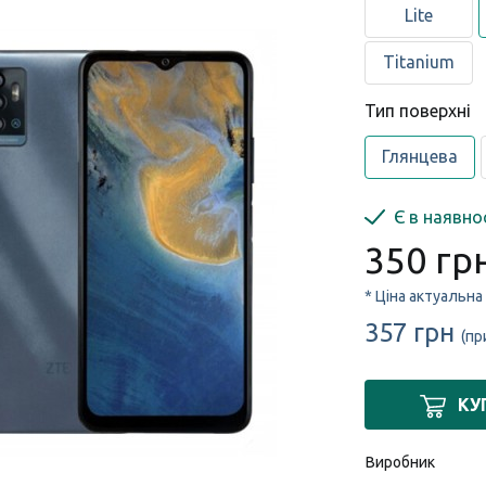
Lite
Titanium
Тип поверхні
Глянцева
Є в наявно
350 гр
* Ціна актуальна
357 грн
(пр
КУ
Виробник