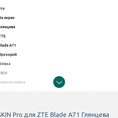
Pro
На екран
Глянцева
ZTE
Blade A71
Прозорий
Плівка
2024
Захисна плівка
Виробник може змінювати характеристики та комплектацію товар
щодо цих змін.
SKIN Pro для ZTE Blade A71 Глянцева