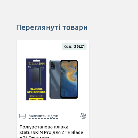
Переглянуті товари
Код:
36221
Залишити відгук
Поліуретанова плівка
StatusSKIN Pro для ZTE Blade
A71 Глянцева