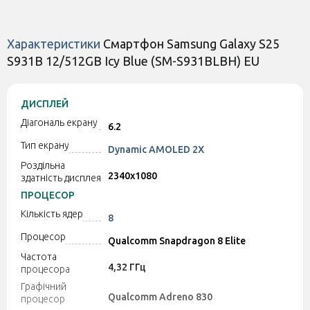
...
...
Характеристики
Смартфон Samsung Galaxy S25
S931B 12/512GB Icy Blue (SM-S931BLBH) EU
Залишити відгук
Залишити відгук
Чохол WAVE Colorful
Чохол WAVE Colorful
ДИСПЛЕЙ
(TPU) для Samsung S25
(TPU) для Samsung S25
S931 Blue
S931 Light Purple
Діагональ екрану
6.2
Є в наявності
Є в наявності
Тип екрану
Dynamic AMOLED 2X
Роздільна
2340x1080
250 грн
250 грн
здатність дисплея
ПРОЦЕСОР
Кількість ядер
8
Процесор
Код:
40719
Код:
40718
Qualcomm Snapdragon 8 Elite
Частота
4,32 ГГц
процесора
Графічний
Qualcomm Adreno 830
процесор