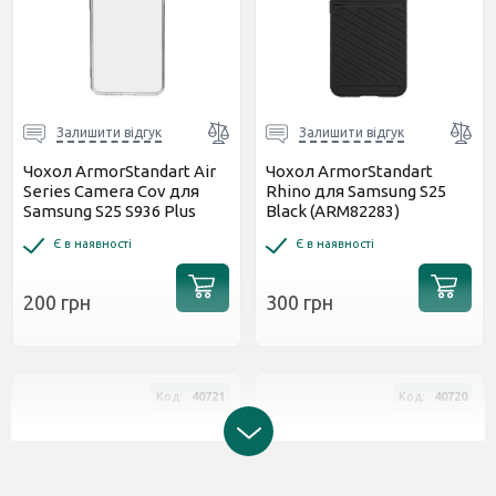
Залишити відгук
Залишити відгук
Чохол ArmorStandart Air
Чохол ArmorStandart
Series Camera Cov для
Rhino для Samsung S25
Samsung S25 S936 Plus
Black (ARM82283)
Прозора (ARM81593)
Є в наявності
Є в наявності
200 грн
300 грн
Код:
40721
Код:
40720