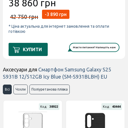
38 860 грн
-3 890 грн
42 750 грн
* Ціна актуальна для інтернет замовлення та оплати
готівкою
Маєте питання? Напишіть нам
КУПИТИ
Аксесуари для
Смартфон Samsung Galaxy S25
S931B 12/512GB Icy Blue (SM-S931BLBH) EU
Всі
Чохли
Поліуретанова плівка
Код:
38922
Код:
40444