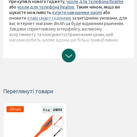
при купівлі нового гаджету,
чохли для телефона Realme
або
чохли для телефона Realme
. Таким чином, якщо ви
шукаєте можливість
купити навушники xiaomi
або
оновити
еларі смарт годинник
за вигідними умовами, для
вас інтернет-магазин dm.kh.ua буде відмінним рішенням.
Завдяки сприятливому інтерфейсу, великому
асортименту та конкурентоспроможним цінам, цей
магазин робить шопінг вдома ще більш привабливим.
Переглянуті товари
-20 грн
Код:
24015