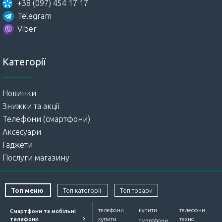
+38 (097) 454 17 17
Telegram
Viber
Категорії
Новинки
Знижки та акції
Телефони (смартфони)
Аксесуари
Гаджети
Послуги магазину
Топ меню
Топ категорії
Топ товари
телефони
купити
телефони
Смартфони та мобільні
телефони
купити
техно
смартфони