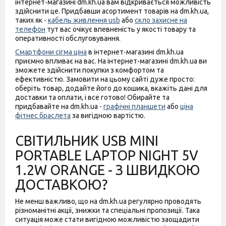
інтернет-магазині dm.kh.ua вам відкривається можливість
здійснити це. Придбавши асортимент товарів на dm.kh.ua,
таких як -
кабель живлення usb
або
скло захисне на
телефон
тут вас очікує впевненість у якості товару та
оперативності обслуговування.
Смартфони сігма ціна
в інтернет-магазині dm.kh.ua
приємно впливає на вас. На інтернет-магазині dm.kh.ua ви
зможете здійснити покупки з комфортом та
ефективністю. Замовити на цьому сайті дуже просто:
оберіть товар, додайте його до кошика, вкажіть дані для
доставки та оплати, і все готово! Обирайте та
придбавайте на dm.kh.ua -
графічні планшети
або
ціна
фітнес браслета
за вигідною вартістю.
СВІТИЛЬНИК USB MINI
PORTABLE LAPTOP NIGHT 5V
1.2W ORANGE - З ШВИДКОЮ
ДОСТАВКОЮ?
Не менш важливо, що на dm.kh.ua регулярно проводять
різноманітні акції, знижки та спеціальні пропозиції. Така
ситуація може стати вигідною можливістю заощадити