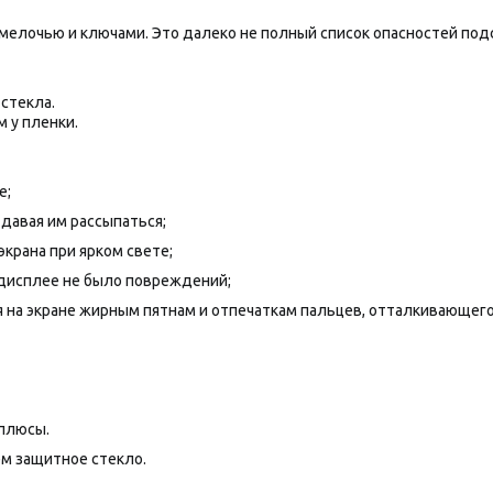
 мелочью и ключами. Это далеко не полный список опасностей по
стекла.
м у пленки.
е;
 давая им рассыпаться;
крана при ярком свете;
а дисплее не было повреждений;
я на экране жирным пятнам и отпечаткам пальцев, отталкивающего
 плюсы.
чем защитное стекло.