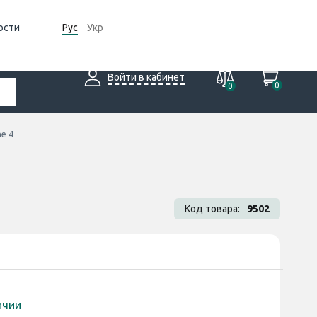
ости
Рус
Укр
Войти в кабинет
0
0
e 4
Код товара:
9502
ичии