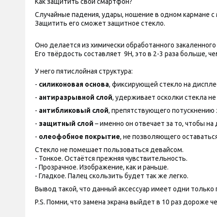
Как защитить свой смартфон?
Случайные падения, удары, ношение в одном кармане с
Защитить его сможет защитное стекло.
Оно делается из химически обработанного закаленного 
Его твёрдость составляет 9H, это в 2-3 раза больше, че
У него пятислойная структура:
-
силиконовая основа
, фиксирующей стекло на диспле
-
антиразрывной слой
, удерживает осколки стекла не
-
антибликовый слой
, препятствующего потускнению э
-
защитный слой
– именно он отвечает за то, чтобы н
-
олеофобное покрытие
, не позволяющего оставатьс
Стекло не помешает пользоваться девайсом.
- Тонкое. Остаётся прежняя чувствительность.
- Прозрачное. Изображение, как и раньше.
- Гладкое. Палец скользить будет так же легко.
Вывод такой, что данный аксессуар имеет одни только
P.S. Помни, что замена экрана выйдет в 10 раз дороже 