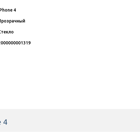
IPhone 4
Прозрачный
Стекло
2000000001319
 4